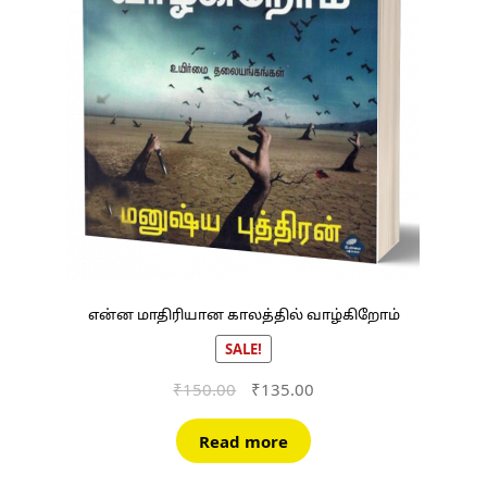
என்ன மாதிரியான காலத்தில் வாழ்கிறோம்
SALE!
Original
Current
₹
150.00
₹
135.00
price
price
was:
is:
Read more
₹150.00.
₹135.00.