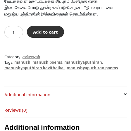
வேட்கையின் உரையாடல்கள் அப்புறம் பேசறேன் என்ற
இடைவேளையோடு துண்டிக்கப்படுகின்றன. மீதி உரையாடலை
மனுஷ்ய புத்திரனின் இக்கவிதைகள் தொடர்கின்றன.
அப்புறம்
Add to cart
பேசறேன்...
quantity
Category:
கவிதைகள்
Tags:
manush
,
manush poems
,
manushyaputhiran
,
manushyaputhiran kavithaikal
,
manushyaputhiran poems
Additional information
Reviews (0)
Additional information