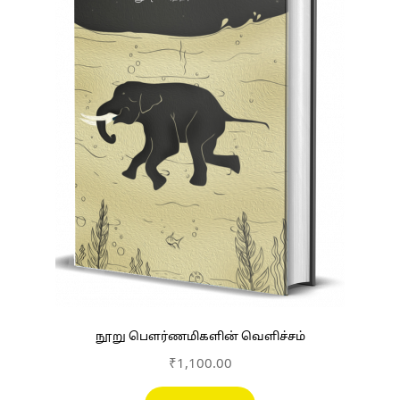
நூறு பௌர்ணமிகளின் வெளிச்சம்
₹
1,100.00