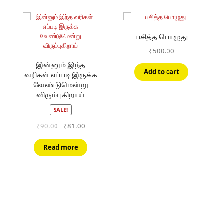
பசித்த பொழுது
₹
500.00
இன்னும் இந்த
ent
Add to cart
வரிகள் எப்படி இருக்க
வேண்டுமென்று
00.
விரும்புகிறாய்
SALE!
Original
Current
₹
90.00
₹
81.00
price
price
was:
is:
Read more
₹90.00.
₹81.00.