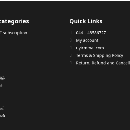
categories
Quick Links
 subscription
044 – 48586727
My account
uyirmmai.com
்
Terms & Shipping Policy
்
Return, Refund and Cancella
ில்
ள்
ள்
கள்