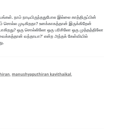
பங்கள். நாம் நாடியிருந்ததுபோல இல்லை காத்திருப்பின்
ம் சொல்ல முடிகிறதா? உனக்காகத்தான் இருக்கிறேன்
் போகிறது? ஒரு சொல்லிலோ ஒரு பரிசிலோ ஒரு முத்தத்திலோ
க்கத்தான் வந்தாயா?’ என்ற அந்தக் கேள்வியில்
து.
hiran
,
manushyaputhiran kavithaikal
,