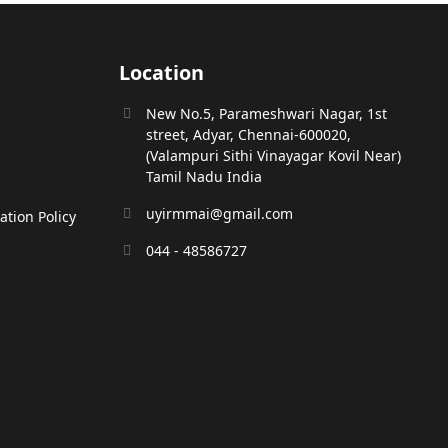
Location
New No.5, Parameshwari Nagar, 1st
street, Adyar, Chennai-600020,
(Valampuri Sithi Vinayagar Kovil Near)
Tamil Nadu India
uyirmmai@gmail.com
tion Policy
044 - 48586727