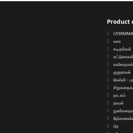
Product 
UYIRMMAI
உரை
கடிதங்கள்
கட்டுரைகள
கவிதைகள
குறுநாவல்
கேள்வி - பத
சிறுகதைக
நாடகம்
நாவல்
நுண்கதைக
நேர்காணல்
பிற