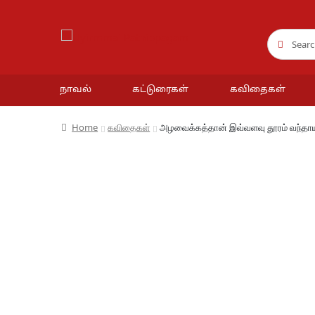
Search
Search
for:
நாவல்
கட்டுரைகள்
கவிதைகள்
Home
கவிதைகள்
அழவைக்கத்தான் இவ்வளவு தூரம் வந்தா