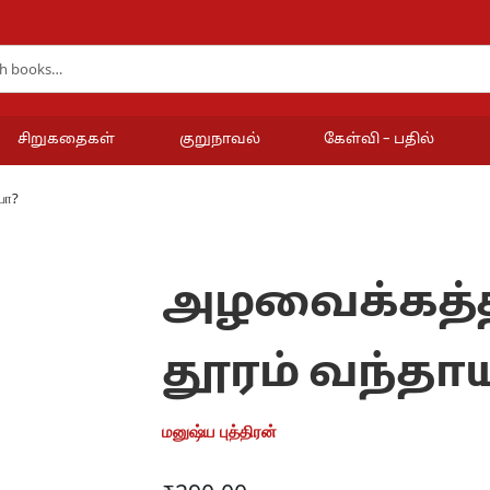
சிறுகதைகள்
குறுநாவல்
கேள்வி – பதில்
யா?
அழவைக்கத்
தூரம் வந்தா
மனுஷ்ய புத்திரன்