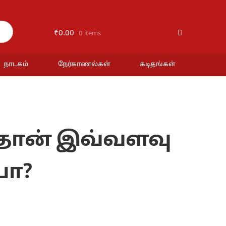
₹
0.00
0 items
நாடகம்
நேர்காணல்கள்
கடிதங்கள்
தான் இவ்வளவு
யா?