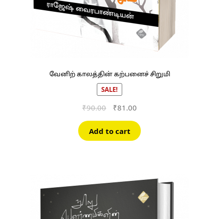
வேனிற் காலத்தின் கற்பனைச் சிறுமி
SALE!
Original
Current
₹
90.00
₹
81.00
price
price
was:
is:
Add to cart
₹90.00.
₹81.00.