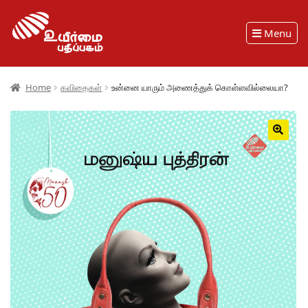
Menu
Home
கவிதைகள்
உன்னை யாரும் அணைத்துக் கொள்ளவில்லையா?