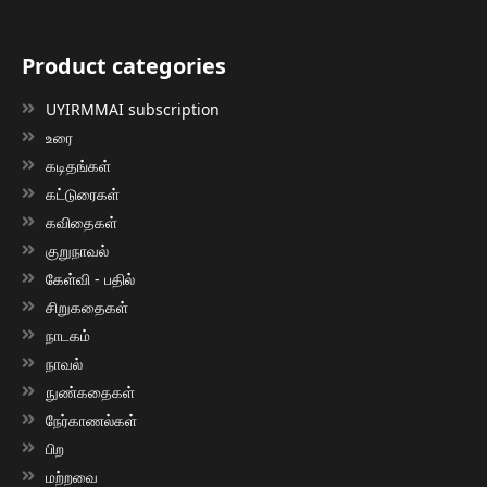
Product categories
UYIRMMAI subscription
உரை
கடிதங்கள்
கட்டுரைகள்
கவிதைகள்
குறுநாவல்
கேள்வி - பதில்
சிறுகதைகள்
நாடகம்
நாவல்
நுண்கதைகள்
நேர்காணல்கள்
பிற
மற்றவை