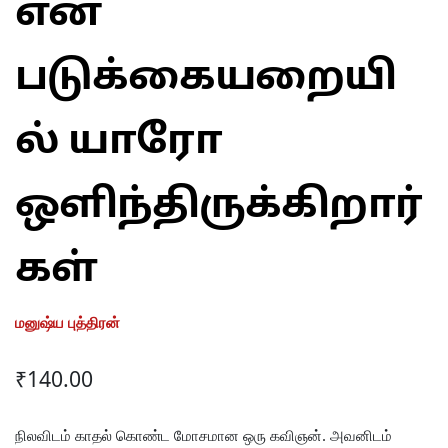
என்
படுக்கையறையி
ல் யாரோ
ஒளிந்திருக்கிறார்
கள்
மனுஷ்ய புத்திரன்
₹
140.00
நிலவிடம் காதல் கொண்ட மோசமான ஒரு கவிஞன். அவனிடம்