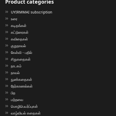
Product categories
UYIRMMAI subscription
உரை
கடிதங்கள்
கட்டுரைகள்
கவிதைகள்
குறுநாவல்
கேள்வி - பதில்
சிறுகதைகள்
நாடகம்
நாவல்
நுண்கதைகள்
நேர்காணல்கள்
பிற
மற்றவை
மொழிபெயர்ப்புகள்
வாழ்வியல் கதைகள்