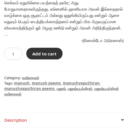
செல்வம் ஏதுமில்லை பயத்தைத் தவிர; அது
போதுமானதாகவிருந்தது. ஏனெனில் ஞானியாக அவன் இல்லாததால்
வாழ்க்கை ஒரு சூதாட்டம் அல்லது ஒதுங்கியிருப்பது என்றும் ஆசை
எதுவும் பெரும் பைத்தியக்காரத்தனம் என்றும் மிக அருவருப்பான
விவகாரத்திற்கும் ஓர் அழகு உண்டு என்றும் அவன் அறிந்திருந்தான்.
. .
-(ரினால்டோ அரெனாஸ்)
என்
Add to cart
படுக்கையறையில்
யாரோ
ஒளிந்திருக்கிறார்கள்
quantity
Category:
கவிதைகள்
Tags:
manush
,
manush poems
,
manushyaputhiran
,
manushyaputhiran poems
,
மனுஷ்
,
மனுஷ்யபுத்திரன்
,
மனுஷ்யபுத்திரன்
கவிதைகள்
Description