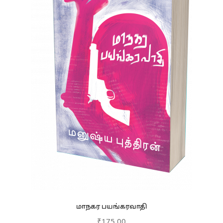
மாநகர பயங்கரவாதி
₹
175.00