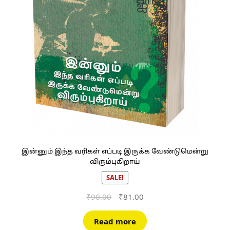
இன்னும் இந்த வரிகள் எப்படி இருக்க வேண்டுமென்று
விரும்புகிறாய்
SALE!
Original
Current
₹
90.00
₹
81.00
price
price
was:
is:
Read more