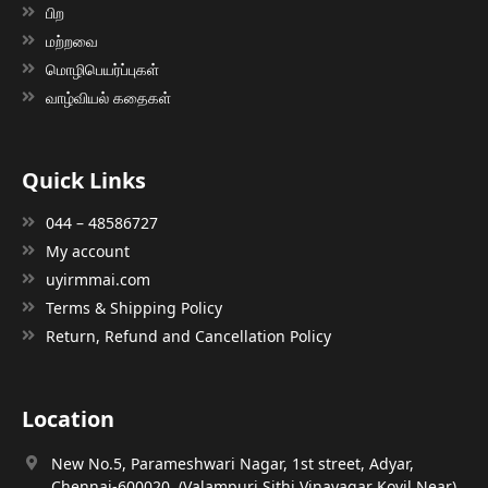
பிற
மற்றவை
மொழிபெயர்ப்புகள்
வாழ்வியல் கதைகள்
Quick Links
044 – 48586727
My account
uyirmmai.com
Terms & Shipping Policy
Return, Refund and Cancellation Policy
Location
New No.5, Parameshwari Nagar, 1st street, Adyar,
Chennai-600020, (Valampuri Sithi Vinayagar Kovil Near)