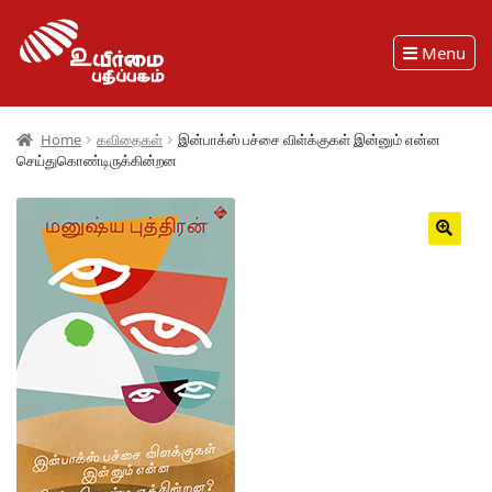
Menu
Home
கவிதைகள்
இன்பாக்ஸ் பச்சை விள்க்குகள் இன்னும் என்ன
செய்துகொண்டிருக்கின்றன