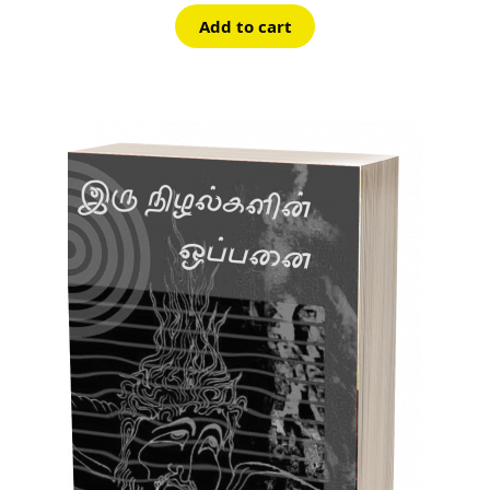
was:
is:
Add to cart
₹80.00.
₹72.00.