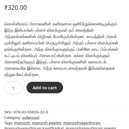
₹
320.00
கொள்ளிவாய் பிசாசுகளின் கண்களாக ஒளிர்ந்துகொண்டிருக்கும்
இந்த இன்பாக்ஸ் பச்சை விளக்குகள் நம் காலத்தின்
அந்தரங்கங்களின் விழிகள் போலிருக்கின்றன. காமத்தின் அனல்
மூச்சிலும் தனிமையின் பெருமுச்சிலும் அந்தப் பச்சை விளக்குகள்
நடுங்குகின்றன. அந்த விளக்குகளுக்குப் பின்னே மாய பிம்பங்கள்
கூட்டியம் விலகியும் அலைபாய்கின்றன. எல்லா விளக்குகளும்
அணைந்தபிறகும் இந்தப் பச்சை விளக்குகளின் உரையாடல்
அணைவதே இல்லை. அந்த உரையாடலைத்தான் இக்கவிதைகள்
உற்றுக கேட்கின்றன.
இன்பாக்ஸ்
Add to cart
பச்சை
விள்க்குகள்
இன்னும்
என்ன
SKU:
978-93-93650-32-0
செய்துகொண்டிருக்கின்றன
Category:
கவிதைகள்
quantity
Tags:
manush
,
manush poems
,
manushyaputhiran
,
manushyaputhiran kavithaikal
,
manushyaputhiran poems