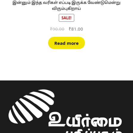
இன்னும் இந்த வரிகள் எப்படி இருக்க வேண்டுமென்று
விரும்புகிறாய்
SALE!
Original
Current
₹
90.00
₹
81.00
price
price
was:
is:
Read more
₹90.00.
₹81.00.