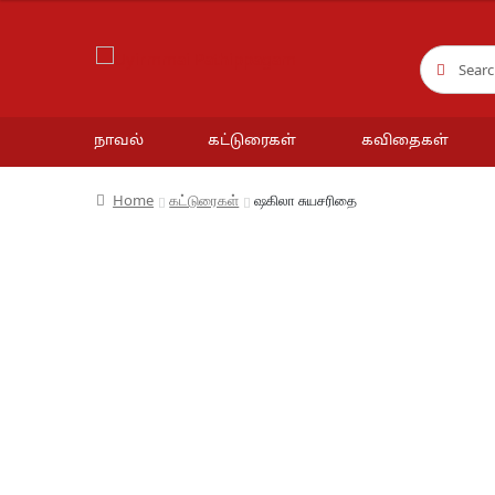
₹200.00.
₹180.00.
Search
Search
for:
நாவல்
கட்டுரைகள்
கவிதைகள்
Home
கட்டுரைகள்
ஷகிலா சுயசரிதை