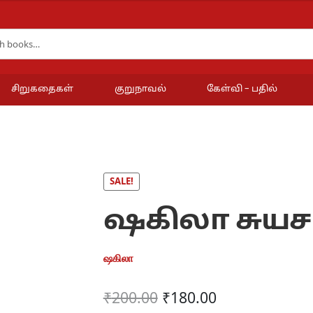
சிறுகதைகள்
குறுநாவல்
கேள்வி – பதில்
SALE!
ஷகிலா சுய
ஷகிலா
Original
Current
₹
200.00
₹
180.00