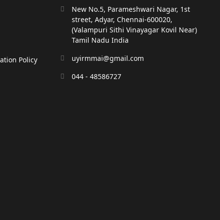
New No.5, Parameshwari Nagar, 1st
street, Adyar, Chennai-600020,
(Valampuri Sithi Vinayagar Kovil Near)
Tamil Nadu India
uyirmmai@gmail.com
tion Policy
044 - 48586727