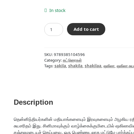
price
price
was:
is:
In stock
₹200.00.
₹180.00.
ஷகிலா
Add to cart
சுயசரிதை
quantity
SKU:
9789385104596
Category:
கட்டுரைகள்
Tags:
sakila
,
shakila
,
shakilaa
,
ஷகிலா
,
ஷகிலா சு
Description
தென்னிந்தியர்களின் மதியாங்களையும் இரவுகளையும் அழகிய ரத
சுயசரிதம் இது. சினிமாவுக்கும் வாழ்க்கைக்குமிடையில் ஷகிலாவி
சஞ்சலமடையச் செய்பவை. ஒரு பெண்ணுடலாக மட்டுமே பார்க்கப்படும