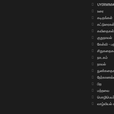
UYIRMMAI
உரை
கடிதங்கள்
கட்டுரைகள
கவிதைகள
குறுநாவல்
கேள்வி - பத
சிறுகதைக
நாடகம்
நாவல்
நுண்கதைக
நேர்காணல்
பிற
மற்றவை
மொழிபெயர்ப
வாழ்வியல்