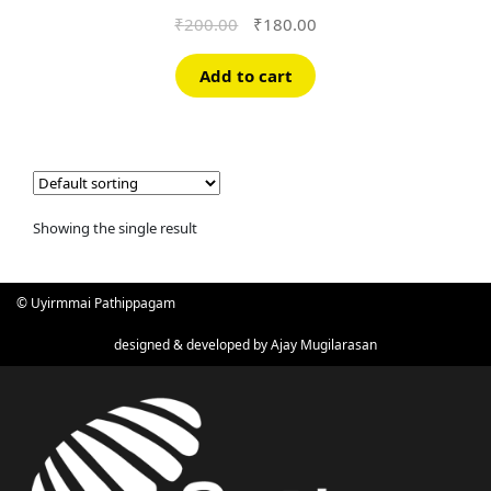
Original
Current
₹
200.00
₹
180.00
price
price
was:
is:
Add to cart
₹200.00.
₹180.00.
Showing the single result
© Uyirmmai Pathippagam
designed & developed by
Ajay Mugilarasan