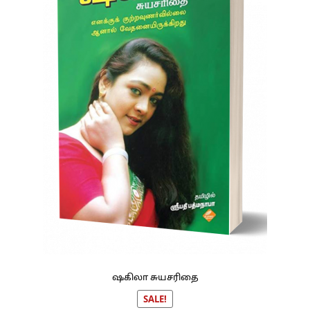
ஷகிலா சுயசரிதை
SALE!