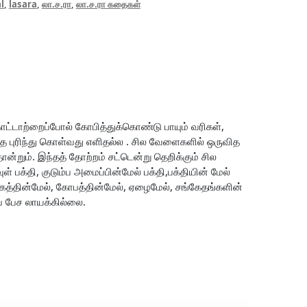
l
,
lasara
,
லா.ச.ரா
,
லா.ச.ரா கதைகள்
 காட்டாற்றைப்போல் கோபித்துக்கொண்டு பாயும் வரிகள்,
ை புரிந்து கொள்வது எளிதல்ல . சில வேளைகளில் ஒருவித
்றும். இந்தத் தோற்றம் சட்டென்று தெறிக்கும் சில
 பக்தி, குடும்ப அமைப்பின்மேல் பக்தி,பக்தியின் மேல்
க்கத்தின்மேல், கோபத்தின்மேல், ஏழைமேல், சங்கேதங்களின்
ப் பேச லாயக்கில்லை.