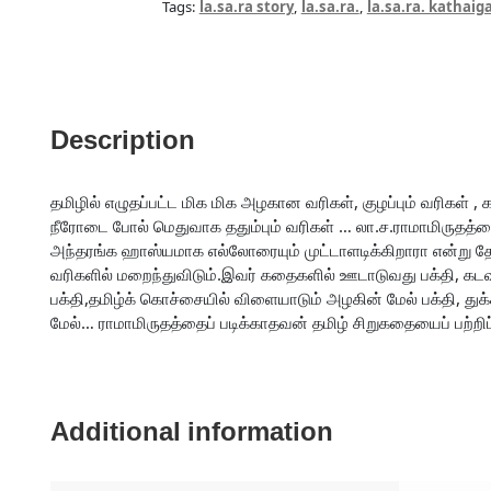
Tags:
la.sa.ra story
,
la.sa.ra.
,
la.sa.ra. kathaiga
Description
தமிழில் எழுதப்பட்ட மிக மிக அழகான வரிகள், குழப்பும் வரிகள் ,
நீரோடை போல் மெதுவாக ததும்பும் வரிகள் … லா.ச.ராமாமிருதத்த
அந்தரங்க ஹாஸ்யமாக எல்லோரையும் முட்டாளடிக்கிறாரா என்று தோன
வரிகளில் மறைந்துவிடும்.இவர் கதைகளில் ஊடாடுவது பக்தி, கடவுள்
பக்தி,தமிழ்க் கொச்சையில் விளையாடும் அழகின் மேல் பக்தி, து
மேல்… ராமாமிருதத்தைப் படிக்காதவன் தமிழ் சிறுகதையைப் பற்றி
Additional information