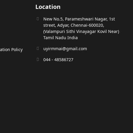
Location
New No.5, Parameshwari Nagar, 1st
street, Adyar, Chennai-600020,
(Valampuri Sithi Vinayagar Kovil Near)
Tamil Nadu India
uyirmmai@gmail.com
tion Policy
044 - 48586727