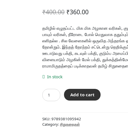
Original
Current
₹
400.00
₹
360.00
price
price
was:
is:
தமிழில் எழுதப்பட்ட மிக மிக அழகான வரிகள், கு
பாயும் வரிகள், நீரோடை போல் மெதுவாக ததும்பும
₹400.00.
₹360.00.
எளிதல்ல . சில வேளைகளில் ஒருவித அந்தரங்க ஹ
தோன்றும். இந்தத் தோற்றம் சட்டென்று தெறிக்கு
ஊடாடுவது பக்தி, கடவுள் பக்தி, குடும்ப அமைப்பி
விளையாடும் அழகின் மேல் பக்தி, துக்கத்தின்ம
ராமாமிருதத்தைப் படிக்காதவன் தமிழ் சிறுகதையை
In stock
லா.ச.
Add to cart
ராமாமிருதம்
கதைகள்
(மூன்றாம்
தொகுதி)
SKU:
9789381095942
quantity
Category:
சிறுகதைகள்