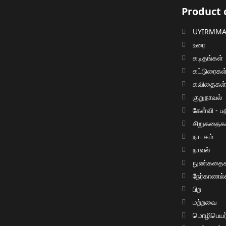
Product 
UYIRMMAI
உரை
கடிதங்கள்
கட்டுரைகள
கவிதைகள
குறுநாவல்
கேள்வி - பத
சிறுகதைக
நாடகம்
நாவல்
நுண்கதைக
நேர்காணல்
பிற
மற்றவை
மொழிபெயர்ப