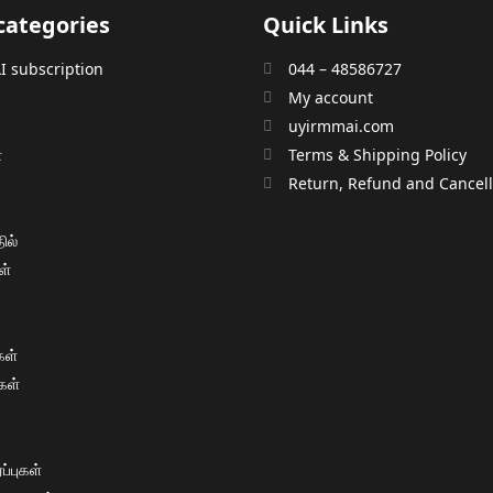
categories
Quick Links
 subscription
044 – 48586727
My account
uyirmmai.com
்
Terms & Shipping Policy
்
Return, Refund and Cancella
ில்
ள்
ள்
கள்
்புகள்