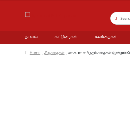
Search
Search
for:
நாவல்
கட்டுரைகள்
கவிதைகள்
Home
சிறுகதைகள்
லா.ச. ராமாமிருதம் கதைகள் (மூன்றாம் 