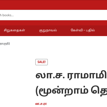
சிறுகதைகள்
குறுநாவல்
கேள்வி – பதில்
தொகுதி)
SALE!
லா.ச. ராமாம
(மூன்றாம் த
லா.ச.ரா