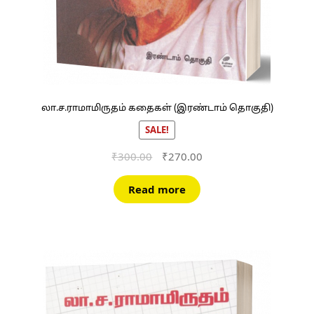
லா.ச.ராமாமிருதம் கதைகள் (இரண்டாம் தொகுதி)
SALE!
Original
Current
₹
300.00
₹
270.00
price
price
was:
is:
Read more
₹300.00.
₹270.00.