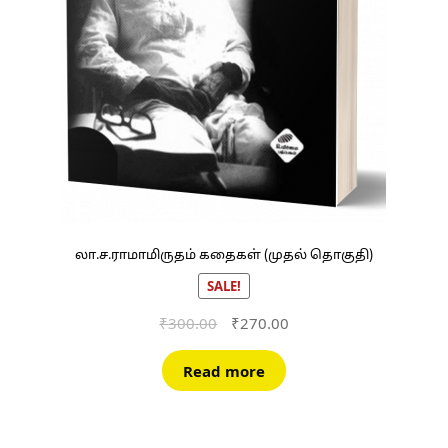
லா.ச.ராமாமிருதம் கதைகள் (முதல் தொகுதி)
SALE!
Original
Current
₹
300.00
₹
270.00
price
price
was:
is:
Read more
₹300.00.
₹270.00.