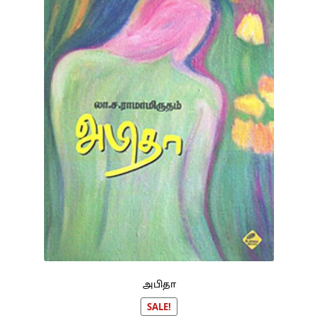
அபிதா
SALE!