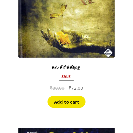
கல் சிரிக்கிறது
SALE!
Original
Current
₹
80.00
₹
72.00
price
price
was:
is:
Add to cart
₹80.00.
₹72.00.