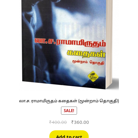
லா.ச. ராமாமிருதம் கதைகள் (மூன்றாம் தொகுதி)
SALE!
Original
Current
₹
400.00
₹
360.00
price
price
was:
is:
Add to cart