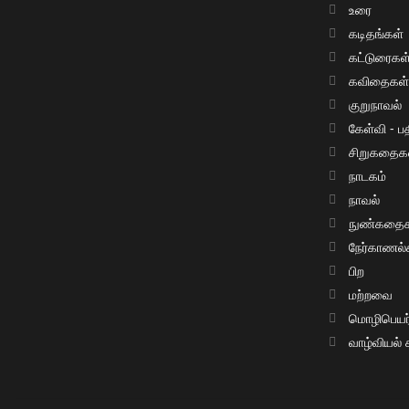
உரை
கடிதங்கள்
கட்டுரைகள
கவிதைகள
குறுநாவல்
கேள்வி - பத
சிறுகதைக
நாடகம்
நாவல்
நுண்கதைக
நேர்காணல்
பிற
மற்றவை
மொழிபெயர்ப
வாழ்வியல்