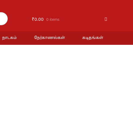
₹
0.00
0 items
நாடகம்
நேர்காணல்கள்
கடிதங்கள்