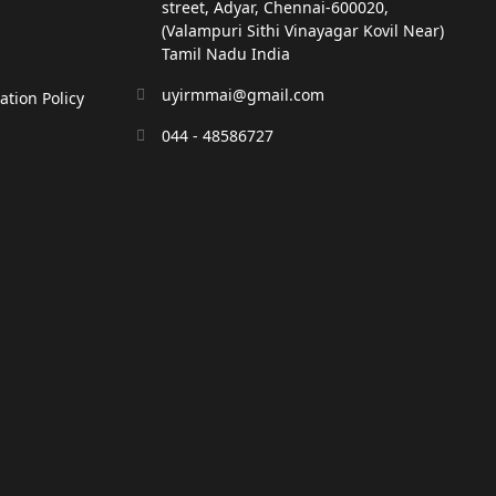
street, Adyar, Chennai-600020,
(Valampuri Sithi Vinayagar Kovil Near)
Tamil Nadu India
uyirmmai@gmail.com
tion Policy
044 - 48586727