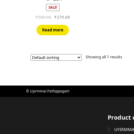
SALE!
Original
Current
₹
300.00
₹
270.00
price
price
was:
is:
Read more
₹300.00.
₹270.00.
Showing all 7 results
© Uyirmmai Pathippagam
Product 
UYIRMMAI