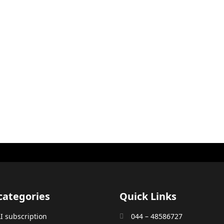
categories
Quick Links
 subscription
044 – 48586727