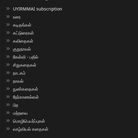
UYIRMMAI subscription
உரை
கடிதங்கள்
கட்டுரைகள்
கவிதைகள்
குறுநாவல்
கேள்வி - பதில்
சிறுகதைகள்
நாடகம்
நாவல்
நுண்கதைகள்
நேர்காணல்கள்
பிற
மற்றவை
மொழிபெயர்ப்புகள்
வாழ்வியல் கதைகள்