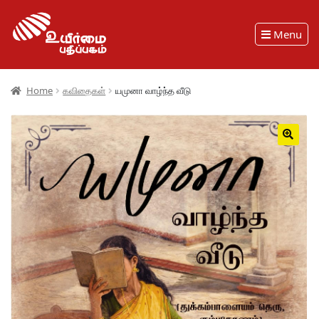
Menu
Home
கவிதைகள்
யமுனா வாழ்ந்த வீடு