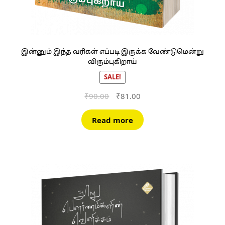
இன்னும் இந்த வரிகள் எப்படி இருக்க வேண்டுமென்று
விரும்புகிறாய்
SALE!
Original
Current
₹
90.00
₹
81.00
price
price
was:
is:
Read more
₹90.00.
₹81.00.