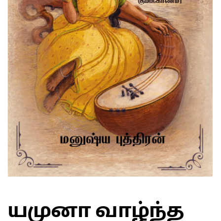
யமுனா வாழ்ந்த