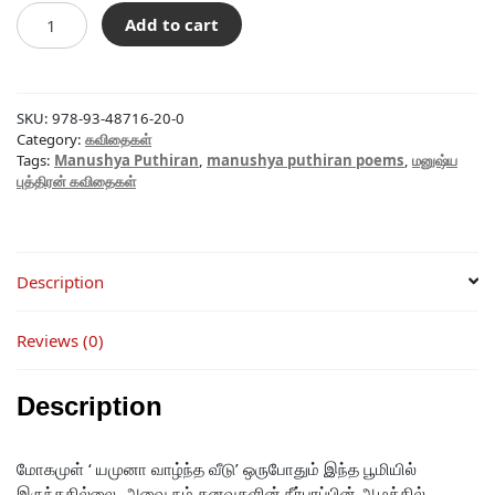
யமுனா
Add to cart
வாழ்ந்த
வீடு
quantity
SKU:
978-93-48716-20-0
Category:
கவிதைகள்
Tags:
Manushya Puthiran
,
manushya puthiran poems
,
மனுஷ்ய
புத்திரன் கவிதைகள்
Description
Reviews (0)
Description
மோகமுள் ‘ யமுனா வாழ்ந்த வீடு’ ஒருபோதும் இந்த பூமியில்
இருந்ததில்லை. அவை நம் கனவுகளின் நீர்பரப்பின் ஆழத்தில்