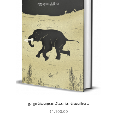
நூறு பௌர்ணமிகளின் வெளிச்சம்
₹
1,100.00