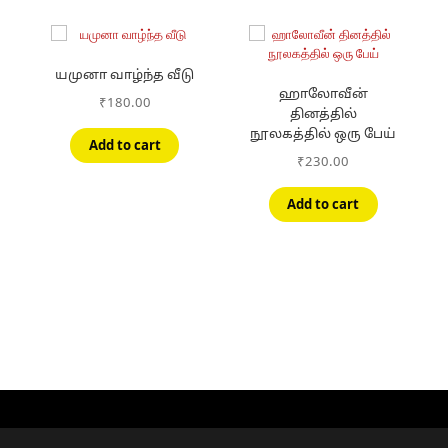
யமுனா வாழ்ந்த வீடு
்
ஹாலோவீன்
₹
180.00
தினத்தில்
நூலகத்தில் ஒரு பேய்
Add to cart
₹
230.00
Add to cart