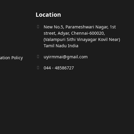
Location
New No.5, Parameshwari Nagar, 1st
street, Adyar, Chennai-600020,
(Valampuri Sithi Vinayagar Kovil Near)
Tamil Nadu India
uyirmmai@gmail.com
tion Policy
044 - 48586727