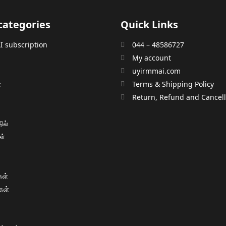
categories
Quick Links
 subscription
044 – 48586727
My account
uyirmmai.com
்
Terms & Shipping Policy
்
Return, Refund and Cancella
ில்
ள்
ள்
கள்