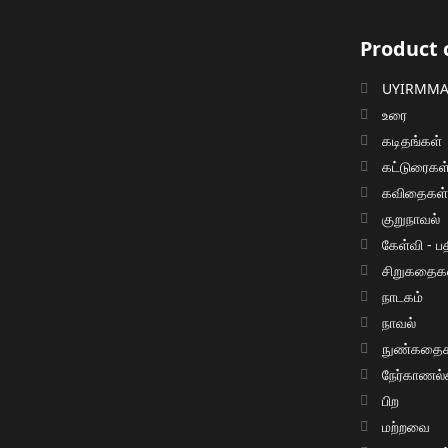
Product 
UYIRMMAI
உரை
கடிதங்கள்
கட்டுரைகள
கவிதைகள
குறுநாவல்
கேள்வி - பத
சிறுகதைக
நாடகம்
நாவல்
நுண்கதைக
நேர்காணல்
பிற
மற்றவை