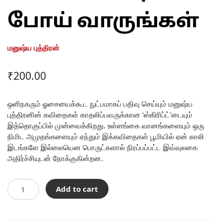
போய் வாருங்கள்
மனுஷ்ய புத்திரன்
₹
200.00
ஒளிநகரும் ஓசையைக்கூட நுட்பமாகப் பதிவு செய்யும் மனுஷ்ய
புத்திரனின் கவிதைகள் காதலிப்பவருக்கான ‘ஸ்கிரிப்ட்’டையும்
இத்தொகுப்பில் முன்வைக்கிறது. உள்ளங்கை வானங்களையும் ஒரு
நிமிட அமுதங்களையும் ஏந்தும் இக்கவிதைகள் பூமியில் ஏன் காலி
இடங்களே இல்லையென பொருட்களால் நிரப்பப்பட்ட இவ்வுலகை
அதிர்ச்சியுடன் நோக்குகின்றன.
கண்ணீரின்றிப்
Add to cart
போய்
வாருங்கள்
quantity