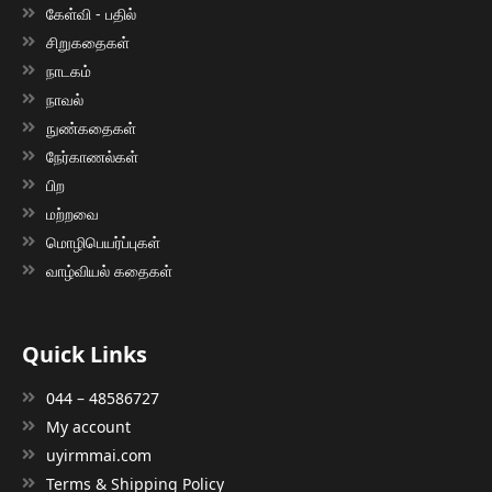
கேள்வி - பதில்
சிறுகதைகள்
நாடகம்
நாவல்
நுண்கதைகள்
நேர்காணல்கள்
பிற
மற்றவை
மொழிபெயர்ப்புகள்
வாழ்வியல் கதைகள்
Quick Links
044 – 48586727
My account
uyirmmai.com
Terms & Shipping Policy