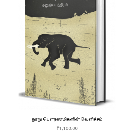
நூறு பௌர்ணமிகளின் வெளிச்சம்
₹
1,100.00