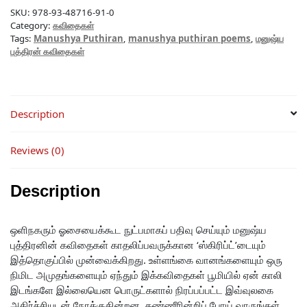
SKU:
978-93-48716-91-0
Category:
கவிதைகள்
Tags:
Manushya Puthiran
,
manushya puthiran poems
,
மனுஷ்ய
புத்திரன் கவிதைகள்
Description
Reviews (0)
Description
ஒளிநகரும் ஓசையைக்கூட நுட்பமாகப் பதிவு செய்யும் மனுஷ்ய
புத்திரனின் கவிதைகள் காதலிப்பவருக்கான ‘ஸ்கிரிப்ட்’டையும்
இத்தொகுப்பில் முன்வைக்கிறது. உள்ளங்கை வானங்களையும் ஒரு
நிமிட அமுதங்களையும் ஏந்தும் இக்கவிதைகள் பூமியில் ஏன் காலி
இடங்களே இல்லையென பொருட்களால் நிரப்பப்பட்ட இவ்வுலகை
அதிர்ச்சியுடன் நோக்குகின்றன. கண்ணீரின்றிப் போய் வாருங்கள்