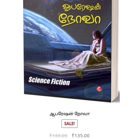
ஆபரேஷன் நோவா
SALE!
Original
Current
₹
150.00
₹
135.00