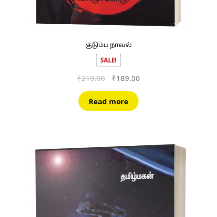
குடும்ப நாவல்
SALE!
Original
Current
₹
210.00
₹
189.00
price
price
was:
is:
Read more
₹210.00.
₹189.00.