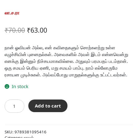
லா.ச.ரா
Original
Current
₹
70.00
₹
63.00
price
price
was:
is:
நான் ஓவியன் அல்ல, என் கவிதைகளும் சொற்களற்று உள்ள
எழுச்சியின் புனைதல்கள். அவைகளில் அவள் இடம் என்னவென்று
₹70.00.
₹63.00.
எனக்கு இன்னும் நிச்சயமாகவில்லை. அதுவும் பரமபதப் படம்தான்.
ஒரு சமயம் பெரிய ஏணி, மறு சமயம் பாம்பு. நாம் எல்லோருமே
ரசாயன முடிச்சுகள். அவ்வப்போது மாறுதல்களுக்கு உட்பட்டவர்கள்.
In stock
கேரளத்தில்
Add to cart
எங்கோ
quantity
SKU:
9789381095416
Category:
நாவல்