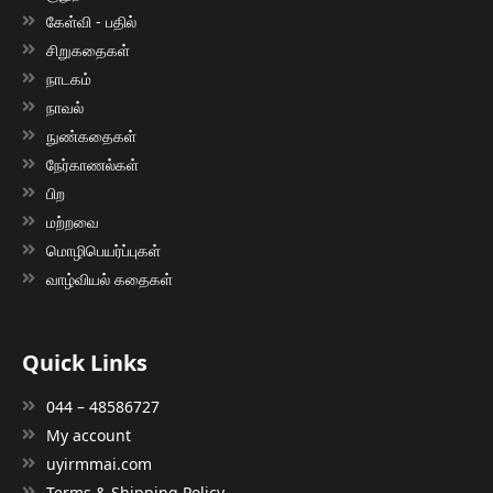
கேள்வி - பதில்
சிறுகதைகள்
நாடகம்
நாவல்
நுண்கதைகள்
நேர்காணல்கள்
பிற
மற்றவை
மொழிபெயர்ப்புகள்
வாழ்வியல் கதைகள்
Quick Links
044 – 48586727
My account
uyirmmai.com
Terms & Shipping Policy