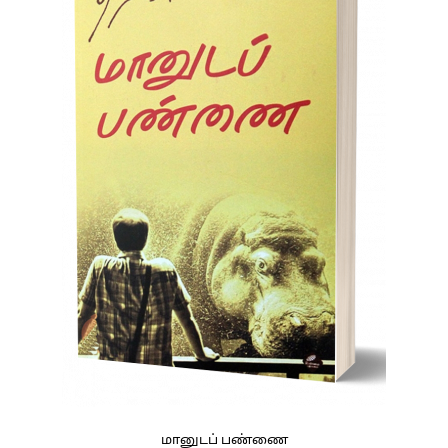
மானுடப் பண்ணை