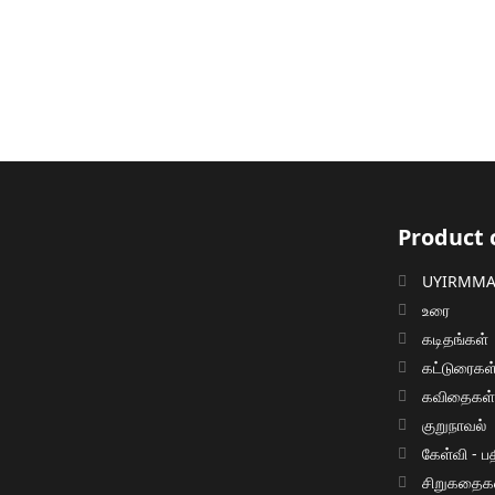
Product 
UYIRMMAI
உரை
கடிதங்கள்
கட்டுரைகள
கவிதைகள
குறுநாவல்
கேள்வி - பத
சிறுகதைக