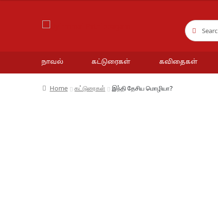
₹90.00.
₹81.00.
Search
Search
for:
நாவல்
கட்டுரைகள்
கவிதைகள்
Home
கட்டுரைகள்
இந்தி தேசிய மொழியா?