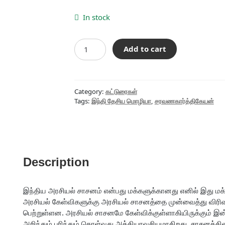
price
price
was:
is:
In stock
₹90.00.
₹81.00.
இந்தி
Add to cart
தேசிய
மொழியா?
quantity
Category:
கட்டுரைகள்
Tags:
இந்தி தேசிய மொழியா
,
சரவணகார்த்திகேயன்
Description
இந்திய அரசியல் சாசனம் என்பது மக்களுக்கானது எனில் இது மக்கள
அரசியல் கேள்விகளுக்கு அரசியல் சாசனத்தை முன்வைத்து விரி
பெற்றுள்ளன. அரசியல் சாசனமே கேள்விக்குள்ளாகியிருக்கும் 
அறிந்தும் புரிந்தும் கொள்வது அத்தியாவசிய‌மாகிறது. சாசனத்தின