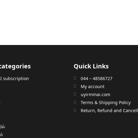
categories
Quick Links
 subscription
044 – 48586727
My account
uyirmmai.com
்
Terms & Shipping Policy
்
Return, Refund and Cancella
ில்
ள்