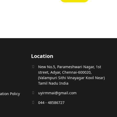
₹130.00.
₹117.00.
Location
New No.5, Parameshwari Nagar, 1st
street, Adyar, Chennai-600020,
(Valampuri Sithi Vinayagar Kovil Near)
Tamil Nadu India
uyirmmai@gmail.com
tion Policy
044 - 48586727