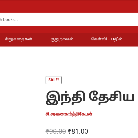
சிறுகதைகள்
குறுநாவல்
கேள்வி – பதில்
SALE!
இந்தி தேசி
சி.சரவணகார்த்திகேயன்
Original
Current
₹
90.00
₹
81.00