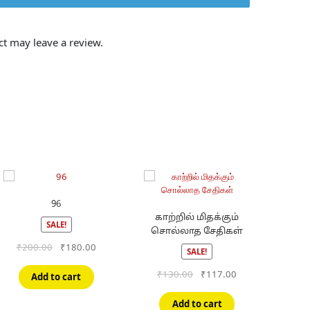
t may leave a review.
96
காற்றில் மிதக்கும்
SALE!
சொல்லாத சேதிகள்
Original
Current
₹
200.00
₹
180.00
SALE!
price
price
was:
is:
Original
Current
₹
130.00
₹
117.00
Add to cart
₹200.00.
₹180.00.
price
price
was:
is:
Add to cart