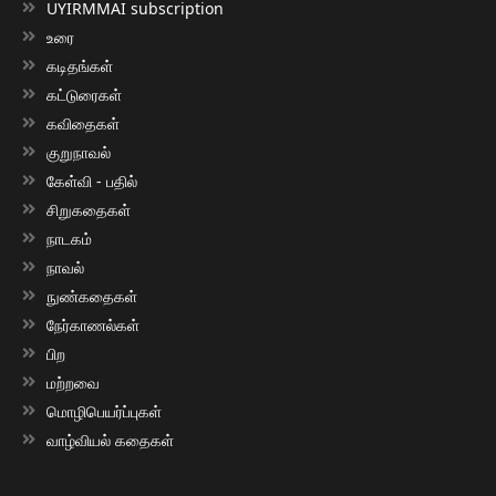
UYIRMMAI subscription
உரை
கடிதங்கள்
கட்டுரைகள்
கவிதைகள்
குறுநாவல்
கேள்வி - பதில்
சிறுகதைகள்
நாடகம்
நாவல்
நுண்கதைகள்
நேர்காணல்கள்
பிற
மற்றவை
மொழிபெயர்ப்புகள்
வாழ்வியல் கதைகள்