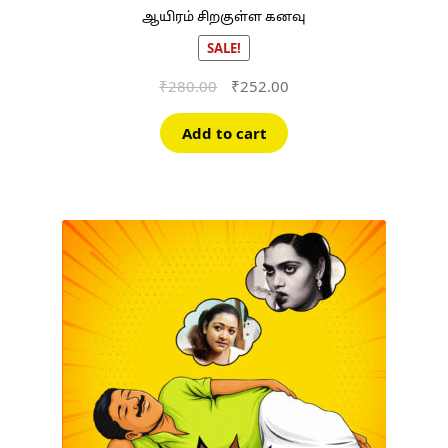
ஆயிரம் சிறகுள்ள கனவு
SALE!
Original
Current
₹
280.00
₹
252.00
price
price
was:
is:
Add to cart
₹280.00.
₹252.00.