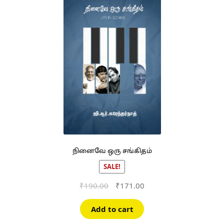
நினைவே ஒரு சங்கிதம்
SALE!
Original
Current
₹
190.00
₹
171.00
price
price
was:
is:
Add to cart
₹190.00.
₹171.00.