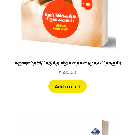
சுஜாதா தேர்ந்தெடுத்த சிறுகதைகள் (முதல் தொகுதி)
₹
580.00
Add to cart