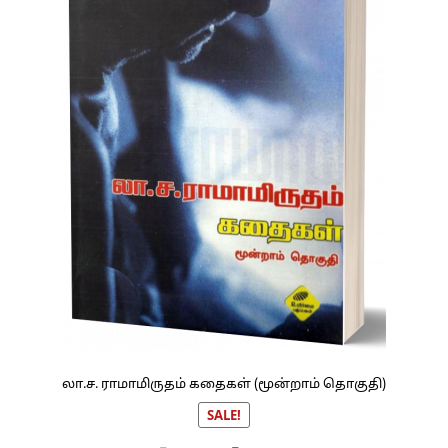
லா.ச. ராமாமிருதம் கதைகள் (மூன்றாம் தொகுதி)
SALE!