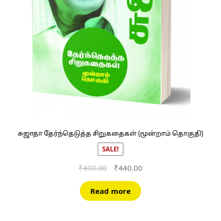
சுஜாதா தேர்ந்தெடுத்த சிறுகதைகள் (மூன்றாம் தொகுதி)
SALE!
Original
Current
₹
490.00
₹
440.00
price
price
was:
is:
Read more
₹490.00.
₹440.00.