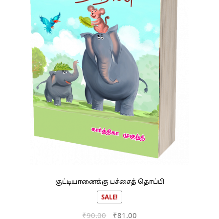
குட்டியானைக்கு பச்சைத் தொப்பி
SALE!
Original
Current
₹
90.00
₹
81.00