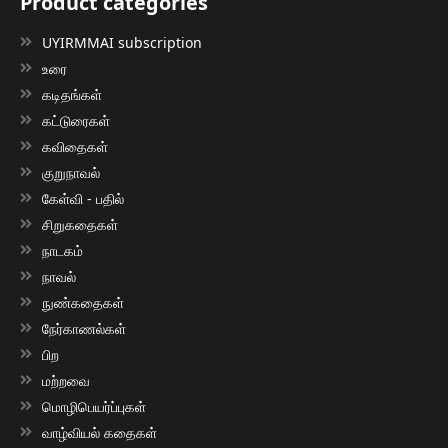
Product categories
UYIRMMAI subscription
உரை
கடிதங்கள்
கட்டுரைகள்
கவிதைகள்
குறுநாவல்
கேள்வி - பதில்
சிறுகதைகள்
நாடகம்
நாவல்
நுண்கதைகள்
நேர்காணல்கள்
பிற
மற்றவை
மொழிபெயர்ப்புகள்
வாழ்வியல் கதைகள்