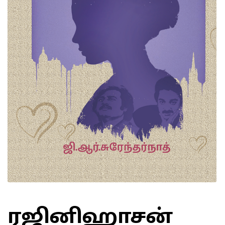
ரஜினிஹாசன்