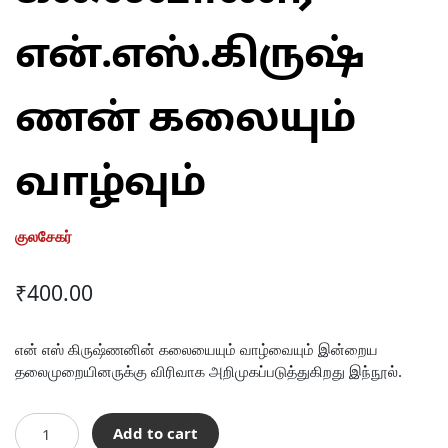
என்.எஸ்.கிருஷ்
ணன் கலையும்
வாழ்வும்
குலசேகர்
₹
400.00
என் எஸ் கிருஷ்ணனின் கலையையும் வாழ்வையும் இன்றைய
தலைமுறையினருக்கு விரிவாக அறிமுகப்படுத்துகிறது இந்நூல்.
கலைவாணர்
Add to cart
என்.எஸ்.கிருஷ்ணன்