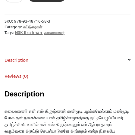
கலையும்
வாழ்வும்
quantity
SKU:
978-93-48716-58-3
Category:
கட்டுரைகள்
Tags:
NSK Krishnan
,
கலைவாணர்
Description
Reviews (0)
Description
கலைவாணர் என் எஸ் கிருஷ்ணன் கண்மூடி பழக்கமெல்லாம் மண்மூடி
போக தன் நகைச்சுவையால் தமிழ்ச்சமூகத்தை தட்டியெழுப்பியவர்.
தமிழ்ச்சினிமாவில் என் எஸ் கிருஷ்ணனும் எம் ஆர் ராதாவும்
வரும்வரை அசட்டு செயல்பாடுகளே அங்கதம் என்ற நிலையே