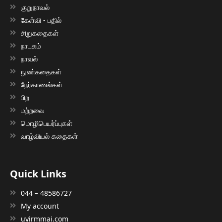
குறுநாவல்
கேள்வி - பதில்
சிறுகதைகள்
நாடகம்
நாவல்
நுண்கதைகள்
நேர்காணல்கள்
பிற
மற்றவை
மொழிபெயர்ப்புகள்
வாழ்வியல் கதைகள்
Quick Links
044 – 48586727
My account
uyirmmai.com