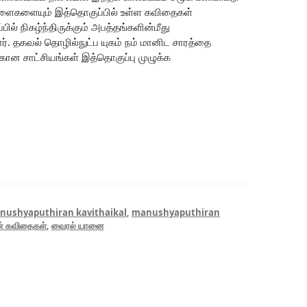
ுகளைகளையும் இத்தொகுப்பில் உள்ள கவிதைகள்
ில் நிகழ்ந்திருக்கும் அபத்தங்களின்மீது
ர். தகவல் தொழில்நுட்ப யுகம் நம் மானிட சாரத்தை
கான சாட்சியங்கள் இத்தொகுப்பு முழுக்க
nushyaputhiran kavithaikal
,
manushyaputhiran
ன் கவிதைகள்
,
வைரல் யானை