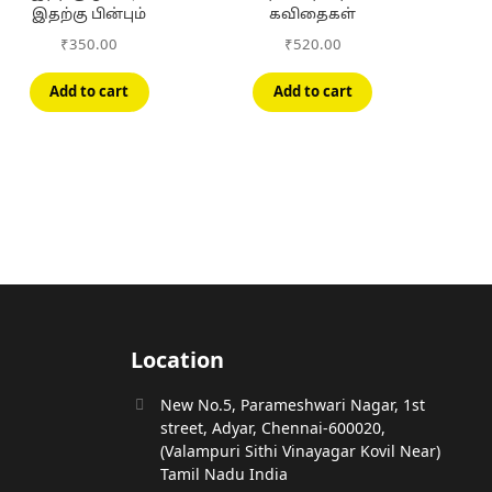
இதற்கு பின்பும்
கவிதைகள்
₹
350.00
₹
520.00
Add to cart
Add to cart
Location
New No.5, Parameshwari Nagar, 1st
street, Adyar, Chennai-600020,
(Valampuri Sithi Vinayagar Kovil Near)
Tamil Nadu India