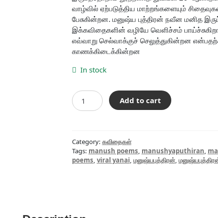
வாழ்வில் ஏற்படுத்திய மாற்றங்களையும் சிதைவ
பேசுகின்றன. மனுஷ்ய புத்திரன் நவீன மனித இருப்ப
இக்கவிதைகளின் வழியே வெளிச்சம் பாய்ச்சுகிறா
எவ்வாறு செல்வாக்குச் செலுத்துகின்றன என்பதற்
காணக்கிடைக்கின்றன
In stock
வைரல்
Add to cart
யானை
quantity
Category:
கவிதைகள்
Tags:
manush poems
,
manushyaputhiran
,
ma
poems
,
viral yanai
,
மனுஷ்யபுத்திரன்
,
மனுஷ்யபுத்திர