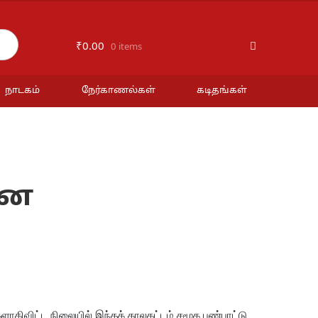
₹
0.00
0 items
நாடகம்
நேர்காணல்கள்
கடிதங்கள்
னை
ாகிவிட்ட நிலையில் இந்தக் காலகட்டம் சமூக பண்பாட்டு