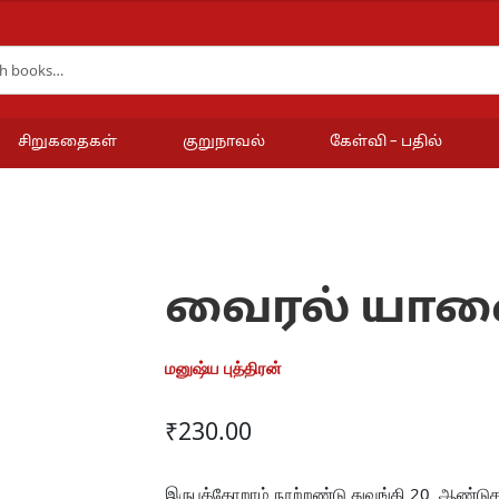
சிறுகதைகள்
குறுநாவல்
கேள்வி – பதில்
வைரல் யா
மனுஷ்ய புத்திரன்
₹
230.00
இருபத்தோறாம் நூற்றண்டு துவங்கி 20 ஆண்டுகள