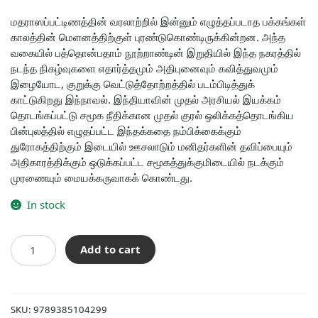
மதராஸப்பட்டிணத்தின் வரலாற்றில் இன்னும் எழுத்தப்படாத பக்கங்கள்
காலத்தின் மெளனத்திற்குள் புரண்டுகொண்டிருக்கின்றன. அந்த
வகையில் பத்தொன்பதாம் நூற்றாண்டின் இறுதியில் இந்த நகரத்தில்
நடந்த நிகழ்வுகளை எதார்த்தமும் அதிபுனைவும் கவித்துவமும்
இழையோட, குறுக்கு வெட்டுத்தோற்றத்தில் படம்பிடித்துக்
காட்டுகிறது இந்நாவல். இந்தியாவின் முதல் அரசியல் இயக்கம்
தொடங்கப்பட்டு சமூக நீதிக்கான முதல் குரல் ஒலிக்கத்தொடங்கிய
பின்புலத்தில் எழுதப்பட்ட இந்தக்கதை நம்பிக்கைக்கும்
துரோகத்திற்கும் இடையில் ஊசலாடும் மனிதர்களின் தவிப்பையும்
அதிகாரத்திக்கும் ஒடுக்கப்பட்ட சமூகத்துக்குமிடையில் நடக்கும்
முரணையும் மையக்கருவாகக் கொண்டது.
In stock
வலம்
Add to cart
quantity
SKU:
9789385104299