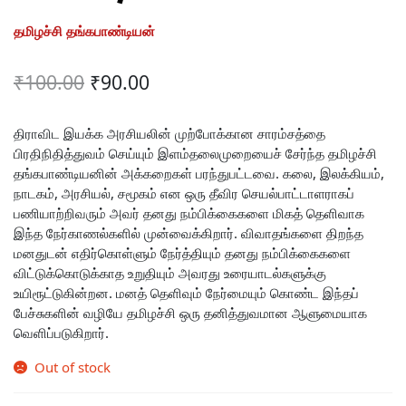
தமிழச்சி தங்கபாண்டியன்
Original
Current
₹
100.00
₹
90.00
price
price
was:
is:
திராவிட இயக்க அரசியலின் முற்போக்கான சாரம்சத்தை
பிரதிநிதித்துவம் செய்யும் இளம்தலைமுறையைச் சேர்ந்த தமிழச்சி
₹100.00.
₹90.00.
தங்கபாண்டியனின் அக்கறைகள் பரந்துபட்டவை. கலை, இலக்கியம்,
நாடகம், அரசியல், சமூகம் என ஒரு தீவிர செயல்பாட்டாளராகப்
பணியாற்றிவரும் அவர் தனது நம்பிக்கைகளை மிகத் தெளிவாக
இந்த நேர்காணல்களில் முன்வைக்கிறார். விவாதங்களை திறந்த
மனதுடன் எதிர்கொள்ளும் நேர்த்தியும் தனது நம்பிக்கைகளை
விட்டுக்கொடுக்காத உறுதியும் அவரது உரையாடல்களுக்கு
உயிரூட்டுகின்றன. மனத் தெளிவும் நேர்மையும் கொண்ட இந்தப்
பேச்சுகளின் வழியே தமிழச்சி ஒரு தனித்துவமான ஆளுமையாக
வெளிப்படுகிறார்.
Out of stock