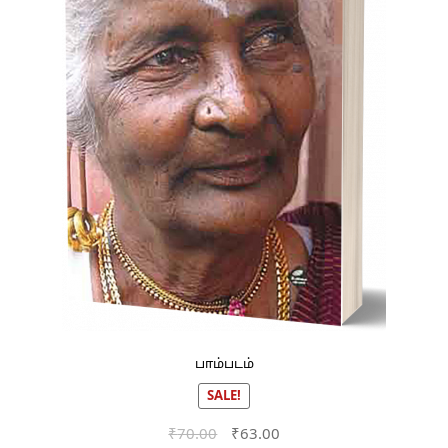
பாம்படம்
SALE!
Original
Current
₹
70.00
₹
63.00