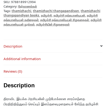
SKU:
9788189912994
Category:
நேர்காணல்கள்
Tags:
thamizhachi
,
thamizhachi thangapandiyan
,
thamizhachi
thangapandiyan books
,
தமிழச்சி
,
தமிழச்சி தங்கபாண்டியன்
,
தமிழச்சி
தங்கபாண்டியன் கவிதைகள்
,
தமிழச்சி தங்கபாண்டியன் சிறுகதைகள்
,
தமிழச்சி
தங்கபாண்டியன் நூல்கள்
,
தமிழச்சியின் சிறுகதைகள்
Description
Additional information
Reviews (0)
Description
திராவிட இயக்க அரசியலின் முற்போக்கான சாரம்சத்தை
பிரதிநிதித்துவம் செய்யும் இளம்தலைமுறையைச் சேர்ந்த தமிழச்சி