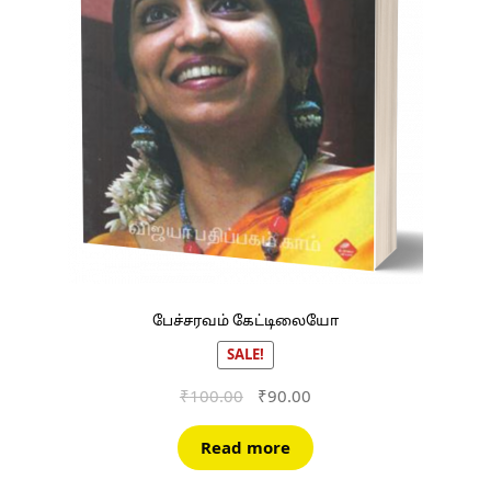
பேச்சரவம் கேட்டிலையோ
SALE!
Original
Current
₹
100.00
₹
90.00
price
price
was:
is:
Read more
₹100.00.
₹90.00.