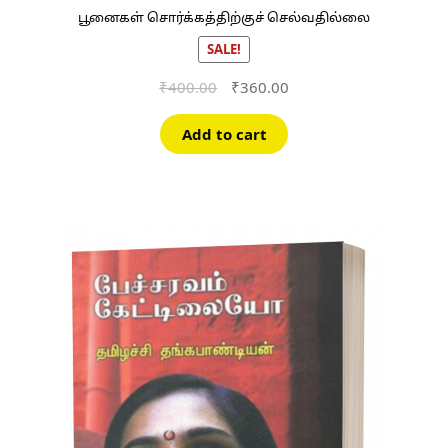
பூனைகள் சொர்க்கத்திற்குச் செல்வதில்லை
SALE!
Original
Current
₹
400.00
₹
360.00
price
price
was:
is:
Add to cart
₹400.00.
₹360.00.