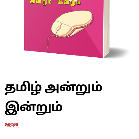
தமிழ் அன்றும்
இன்றும்
சுஜாதா