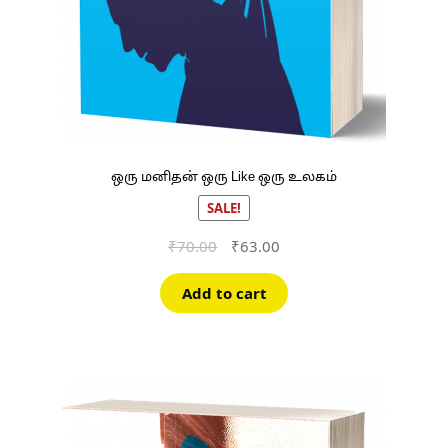
ஒரு மனிதன் ஒரு Like ஒரு உலகம்
SALE!
Original
Current
₹
70.00
₹
63.00
price
price
was:
is:
Add to cart
₹70.00.
₹63.00.