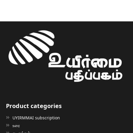
Product categories
UYIRMMAI subscription
உரை