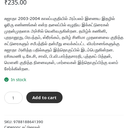
₹
235.00
சுஜாதா 2003-2004 காலப்பகுதியில் அம்பலம் இணைய இதழில்
ஓரிரு எண்ணங்கள் என்ற தலைப்பில் எழுதிய இக்கட்டுரைகள்
முதன்முதலாக அச்சில் வெளிவருகின்றன. தமிழ்க் கணினி,
புறநானூறு, பிரபந்தம், ஸ்ரீரங்கம், தமிழ் சினிமா முதலானவை குறித்த
கட்டுரைகளும் சமீபத்தில் தன்மீது வைக்கப்பட்ட விமர்சனங்களுக்கு
சுஜாதா அளித்த பதில்களும் இத்தொகுப்பில் இடம்பெறுகின்றன.
ரசிகமணி டி.கே.சி, சாவி, பி.வி.பார்த்தசாரதி, புத்தகப் பித்தன்,
மௌனி குறித்த நினைவுகள், பார்வைகள் இத்தொகுப்பிற்கு வளம்
சேர்க்கின்றன.
In stock
தமிழ்
Add to cart
அன்றும்
இன்றும்
quantity
SKU:
9788188641390
Category:
கட்டுரைகள்