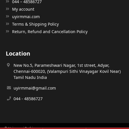
044 – 48586727
My account
uyirmmai.com
Terms & Shipping Policy
Return, Refund and Cancellation Policy
Location
New No.5, Parameshwari Nagar, 1st street, Adyar,
Chennai-600020, (Valampuri Sithi Vinayagar Kovil Near)
Tamil Nadu India
uyirmmai@gmail.com
044 - 48586727
© Uyirmmai Pathippagam