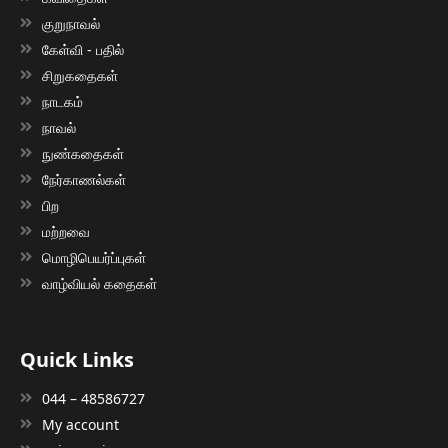
குறுநாவல்
கேள்வி - பதில்
சிறுகதைகள்
நாடகம்
நாவல்
நுண்கதைகள்
நேர்காணல்கள்
பிற
மற்றவை
மொழிபெயர்ப்புகள்
வாழ்வியல் கதைகள்
Quick Links
044 – 48586727
My account