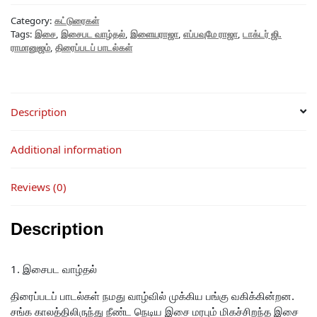
புதிய
Category:
கட்டுரைகள்
நூல்கள்
Tags:
இசை
,
இசைபட வாழ்தல்
,
இளையராஜா
,
எப்பவுமே ராஜா
,
டாக்டர் ஜி.
quantity
ராமானுஜம்
,
திரைப்படப் பாடல்கள்
Description
Additional information
Reviews (0)
Description
1. இசைபட வாழ்தல்
திரைப்படப் பாடல்கள் நமது வாழ்வில் முக்கிய பங்கு வகிக்கின்றன.
சங்க காலத்திலிருந்து நீண்ட நெடிய இசை மரபும் மிகச்சிறந்த இசை