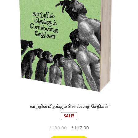
காற்றில் மிதக்கும் சொல்லாத சேதிகள்
SALE!
Original
Current
₹
130.00
₹
117.00
price
price