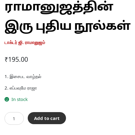
ராமானுஜத்தின்
இரு புதிய நூல்கள்
டாக்டர் ஜி. ராமானுஜம்
₹
195.00
1. இசைபட வாழ்தல்
2. எப்பவுமே ராஜா
In stock
டாக்டர்
Add to cart
ஜி.
ராமானுஜத்தின்
இரு