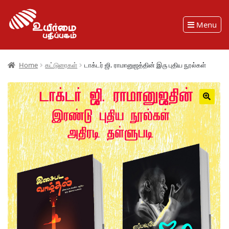
Menu
Home
கட்டுரைகள்
டாக்டர் ஜி. ராமானுஜத்தின் இரு புதிய நூல்கள்