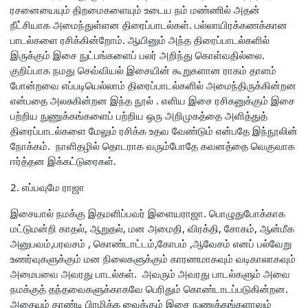
ரசனையையும் திறமைகளையும் உடைய நம் மண்ணில் அதன்
நீட்சியாக அமைந்துள்ளன திரைப்பாடல்கள். பல்லாயிரக்கணக்கான
பாடல்களை ரசிக்கின்றோம். ஆயினும் அந்த திரைப்பாடல்களில்
இருக்கும் இசை நுட்பங்களைப் பலர் அறிந்து கொள்வதில்லை.
குறிப்பாக நமது செவ்வியல் இசையின் கூறுகளான ராகம் தாளம்
போன்றவை எப்படியெல்லாம் திரைப்பாடல்களில் அமைந்திருக்கின்றன
என்பதை அலசுகின்றன இந்த நூல் . எளிய இசை ரசிகனுக்கும் இசை
பற்றிய நுணுக்கங்களைப் பற்றிய ஒரு அறிமுகத்தை அளித்துத்
திரைப்பாடல்களை மேலும் ரசிக்க உதவ வேண்டும் என்பதே இந்நூலின்
நோக்கம். நாளிதழில் தொடராக வரும்போதே கவனத்தை வெகுவாக
ஈர்த்தன இக்கட்டுரைகள்.
2. எப்பவுமே ராஜா
இசையால் நமக்கு இதமளிப்பவர் இளையராஜா. பொழுதுபோக்காக
மட்டுமன்றி காதல், ஆறுதல், மன அமைதி, விரக்தி, சோகம், ஆன்மீக
அனுபவம்,பரவசம் , கொண்டாட்டம்,கோபம் ,ஆவேசம் எனப் பல்வேறு
உணர்வுகளுக்கும் மன நிலைகளுக்கும் காரணமாகவும் வடிகாலாகவும்
அமைபவை அவரது பாடல்கள். அவரும் அவரது பாடல்களும் அவை
நமக்குத் தந்தவைகளுக்காகவே பெரிதும் கொண்டாடப்படுகின்றன.
அதையும் தாண்டி பிரமிக்க வைக்கும் இசை நுணுக்கங்களாலும்