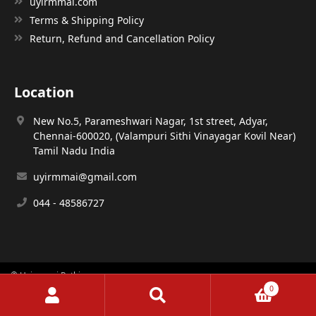
uyirmmai.com
Terms & Shipping Policy
Return, Refund and Cancellation Policy
Location
New No.5, Parameshwari Nagar, 1st street, Adyar,
Chennai-600020, (Valampuri Sithi Vinayagar Kovil Near)
Tamil Nadu India
uyirmmai@gmail.com
044 - 48586727
© Uyirmmai Pathippagam
0
Search
Search
designed & developed by
Ajay Mugilarasan
for: