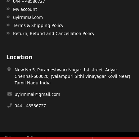
044 – 48586727
My account
uyirmmai.com
Terms & Shipping Policy
Return, Refund and Cancellation Policy
Location
New No.5, Parameshwari Nagar, 1st street, Adyar,
Chennai-600020, (Valampuri Sithi Vinayagar Kovil Near)
Tamil Nadu India
uyirmmai@gmail.com
044 - 48586727
© Uyirmmai Pathippagam