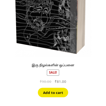
இரு நிழல்களின் ஒப்பனை
SALE!
Original
Current
₹
90.00
₹
81.00
price
price
was:
is:
Add to cart
₹90.00.
₹81.00.