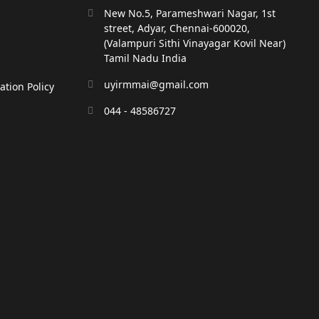
New No.5, Parameshwari Nagar, 1st
street, Adyar, Chennai-600020,
(Valampuri Sithi Vinayagar Kovil Near)
Tamil Nadu India
uyirmmai@gmail.com
tion Policy
044 - 48586727