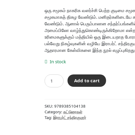
price
price
was:
is:
ஒரு சமூகம் நாகரிக வளர்ச்சி பெற்ற குடிமை சமூ
சமூகமாகத் திகழ வேண்டும். மனிதர்களிடையே சம
₹120.00.
₹108.00.
வேண்டும். ஆனால் பெரும்பாலான சந்தர்ப்பங்கள
அமைப்பிலோ வாழ்ந்துகொண்டிருக்கிறோமா என்ற க
உரிமைகளுக்கும் மத்தியில் ஒரு இடையறாத போரா
பல்வேறு நிகழ்வுகளின் வழியே இராபர்ட் சந்திரகு
ஆதாரமான கேள்விகளை இந்த நூல் எழுப்புகிறது
In stock
எழுதப்படாத
Add to cart
சட்டங்கள்
quantity
SKU:
9789385104138
Category:
கட்டுரைகள்
Tag:
இராபர்ட் சந்திரகுமார்