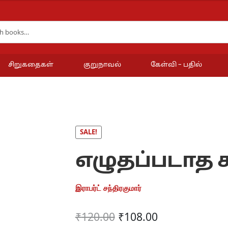
சிறுகதைகள்
குறுநாவல்
கேள்வி – பதில்
SALE!
எழுதப்படாத ச
இராபர்ட் சந்திரகுமார்
Original
Current
₹
120.00
₹
108.00