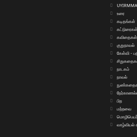
UYIRMMAI
உரை
கடிதங்கள்
கட்டுரைகள
கவிதைகள
குறுநாவல்
கேள்வி - பத
சிறுகதைக
நாடகம்
நாவல்
நுண்கதைக
நேர்காணல்
பிற
மற்றவை
மொழிபெயர்ப
வாழ்வியல்