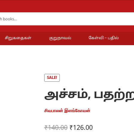
சிறுகதைகள்
குறுநாவல்
கேள்வி – பதில்
SALE!
அச்சம், பதற்ற
சிவபாலன் இளங்கோவன்
Original
Current
₹
140.00
₹
126.00