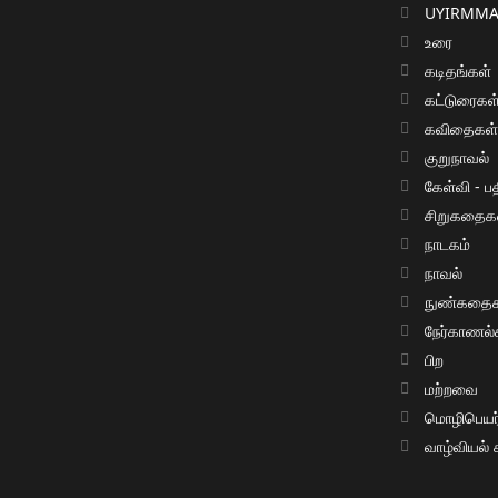
UYIRMMAI
உரை
கடிதங்கள்
கட்டுரைகள
கவிதைகள
குறுநாவல்
கேள்வி - பத
சிறுகதைக
நாடகம்
நாவல்
நுண்கதைக
நேர்காணல்
பிற
மற்றவை
மொழிபெயர்ப
வாழ்வியல்