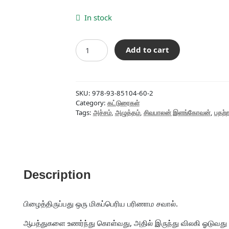
price
price
was:
is:
In stock
₹140.00.
₹126.00.
அச்சம்,
Add to cart
பதற்றம்,
அழுத்தம்
quantity
SKU:
978-93-85104-60-2
Category:
கட்டுரைகள்
Tags:
அச்சம்
,
அழுத்தம்
,
சிவபாலன் இளங்கோவன்
,
பதற்ற
Description
பிழைத்திருப்பது ஒரு மிகப்பெரிய பரிணாம சவால்.
ஆபத்துகளை உணர்ந்து கொள்வது, அதில் இருந்து விலகி ஓடுவத