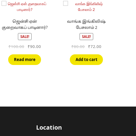
ஜென்சி ஏன்
வாங்க இங்கிலிஷ்
குறைவாகப் பாடினார்?
பேசலாம் 2
SALE!
SALE!
Original
Current
Original
Current
₹
100.00
₹
90.00
₹
80.00
₹
72.00
price
price
price
price
was:
is:
was:
is:
Read more
Add to cart
₹100.00.
₹90.00.
₹80.00.
₹72.00.
Location