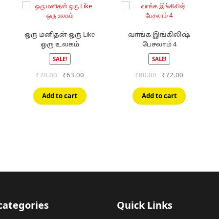
ஒரு மனிதன் ஒரு Like
வாங்க இங்கிலிஷ்
ஒரு உலகம்
பேசலாம் 4
SALE!
SALE!
Original
Current
Original
Current
₹
70.00
₹
63.00
₹
80.00
₹
72.00
price
price
price
price
was:
is:
was:
is:
Add to cart
Add to cart
₹70.00.
₹63.00.
₹80.00.
₹72.00.
categories
Quick Links