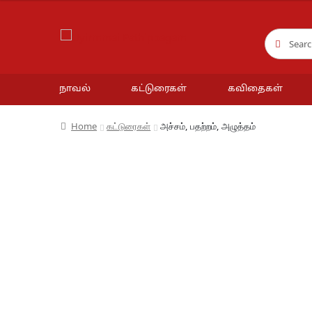
Search
Search
for:
நாவல்
கட்டுரைகள்
கவிதைகள்
Home
கட்டுரைகள்
அச்சம், பதற்றம், அழுத்தம்