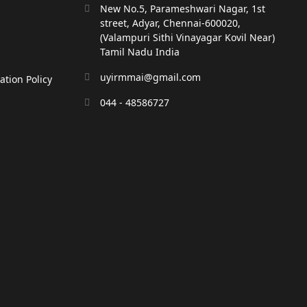
New No.5, Parameshwari Nagar, 1st
street, Adyar, Chennai-600020,
(Valampuri Sithi Vinayagar Kovil Near)
Tamil Nadu India
uyirmmai@gmail.com
tion Policy
044 - 48586727