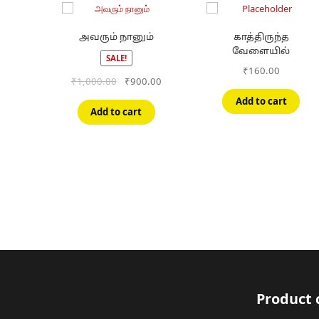
அவரும் நானும்
காத்திருந்த
வேளையில்
SALE!
₹
160.00
Original
Current
₹
1,000.00
₹
900.00
price
price
Add to cart
was:
is:
Add to cart
₹1,000.00.
₹900.00.
Product 