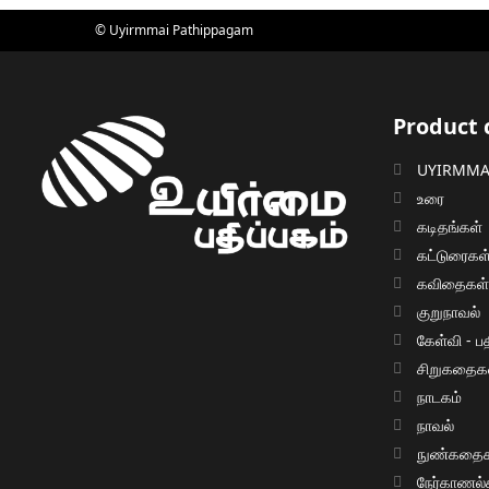
© Uyirmmai Pathippagam
Product 
UYIRMMAI
உரை
கடிதங்கள்
கட்டுரைகள
கவிதைகள
குறுநாவல்
கேள்வி - பத
சிறுகதைக
நாடகம்
நாவல்
நுண்கதைக
நேர்காணல்