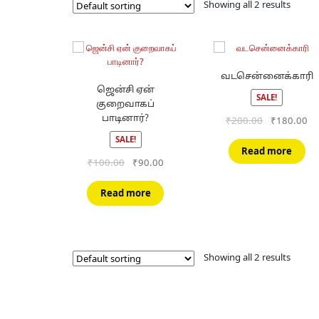
Showing all 2 results
வடசென்னைக்காரி
ஜென்சி ஏன்
SALE!
குறைவாகப்
பாடினார்?
Original
Cu
₹
200.00
₹
180.00
price
pr
SALE!
was:
is:
Read more
₹200.00.
₹1
Original
Current
₹
100.00
₹
90.00
price
price
was:
is:
Read more
₹100.00.
₹90.00.
Showing all 2 results