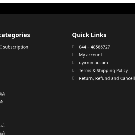
categories
Quick Links
 subscription
044 – 48586727
My account
uyirmmai.com
்
Terms & Shipping Policy
்
Return, Refund and Cancella
ில்
ள்
ள்
கள்