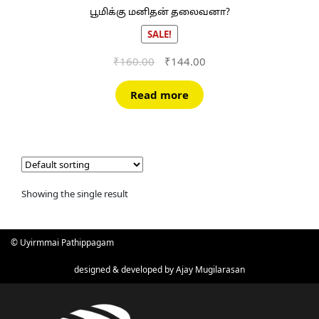
பூமிக்கு மனிதன் தலைவனா?
SALE!
Original
Current
₹
160.00
₹
144.00
price
price
was:
is:
Read more
₹160.00.
₹144.00.
Showing the single result
© Uyirmmai Pathippagam
designed & developed by
Ajay Mugilarasan