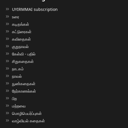
UYIRMMAI subscription
உரை
கடிதங்கள்
கட்டுரைகள்
கவிதைகள்
குறுநாவல்
கேள்வி - பதில்
சிறுகதைகள்
நாடகம்
நாவல்
நுண்கதைகள்
நேர்காணல்கள்
பிற
மற்றவை
மொழிபெயர்ப்புகள்
வாழ்வியல் கதைகள்