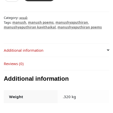
quantity
Category:
நாவல்
Tags:
manush
,
manush poems
,
manushyaputhiran
,
manushyaputhiran kavithaikal
,
manushyaputhiran poems
Additional information
Reviews (0)
Additional information
Weight
.320 kg