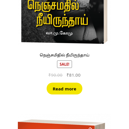
நெஞ்சமிதில் நீயிருந்தாய்
SALE!
Original
Current
₹
90.00
₹
81.00
price
price
was:
is:
Read more
₹90.00.
₹81.00.