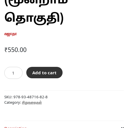
(மூன்றாம்
தொகுதி)
சுஜாதா
₹
550.00
சுஜாதா
Add to cart
தேர்ந்தெடுத்த
சிறுகதைகள்
(மூன்றாம்
தொகுதி)
SKU:
978-93-48716-82-8
quantity
Category:
சிறுகதைகள்