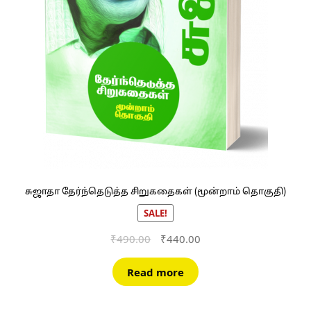
சுஜாதா தேர்ந்தெடுத்த சிறுகதைகள் (மூன்றாம் தொகுதி)
SALE!
Original
Current
₹
490.00
₹
440.00
price
price
was:
is:
Read more
₹490.00.
₹440.00.