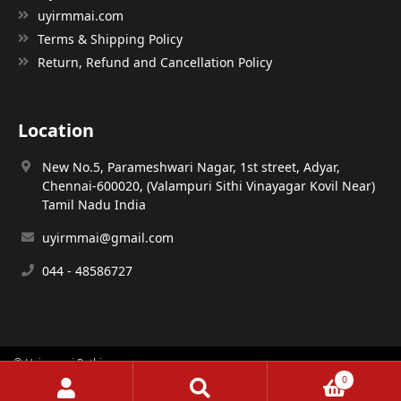
uyirmmai.com
Terms & Shipping Policy
Return, Refund and Cancellation Policy
Location
New No.5, Parameshwari Nagar, 1st street, Adyar,
Chennai-600020, (Valampuri Sithi Vinayagar Kovil Near)
Tamil Nadu India
uyirmmai@gmail.com
044 - 48586727
© Uyirmmai Pathippagam
0
Search
Search
designed & developed by
Ajay Mugilarasan