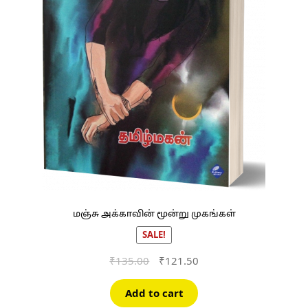
மஞ்சு அக்காவின் மூன்று முகங்கள்
SALE!
Original
Current
₹
135.00
₹
121.50
price
price
was:
is:
Add to cart
₹135.00.
₹121.50.