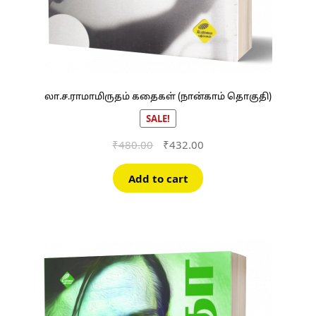
லா.ச.ராமாமிருதம் கதைகள் (நான்காம் தொகுதி)
SALE!
Original
Current
₹
480.00
₹
432.00
price
price
was:
is:
Add to cart
₹480.00.
₹432.00.