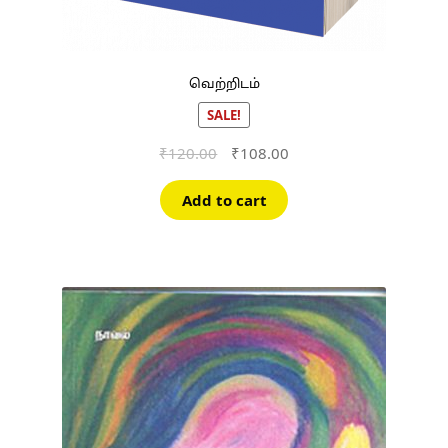
வெற்றிடம்
SALE!
Original
Current
₹
120.00
₹
108.00
price
price
was:
is:
Add to cart
₹120.00.
₹108.00.