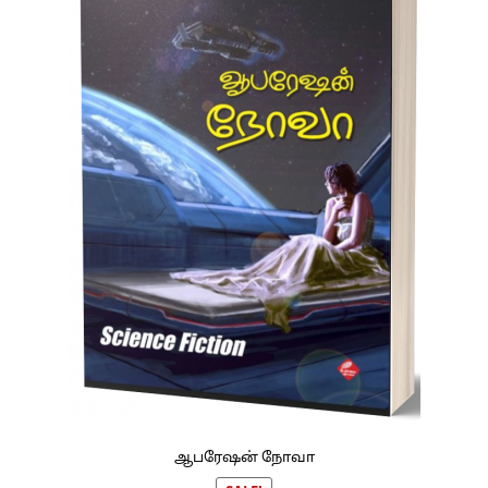
ஆபரேஷன் நோவா