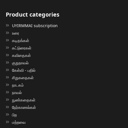
Product categories
UYIRMMAI subscription
உரை
கடிதங்கள்
கட்டுரைகள்
கவிதைகள்
குறுநாவல்
கேள்வி - பதில்
சிறுகதைகள்
நாடகம்
நாவல்
நுண்கதைகள்
நேர்காணல்கள்
பிற
மற்றவை