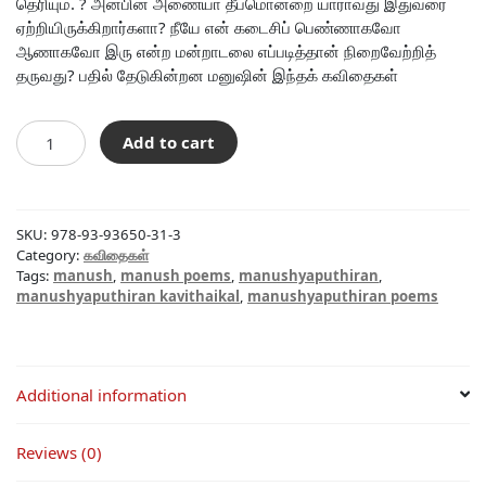
தெரியும். ? அன்பின் அணையா தீபமொன்றை யாராவது இதுவரை
ஏற்றியிருக்கிறார்களா? நீயே என் கடைசிப் பெண்ணாகவோ
ஆணாகவோ இரு என்ற மன்றாடலை எப்படித்தான் நிறைவேற்றித்
தருவது? பதில் தேடுகின்றன மனுஷின் இந்தக் கவிதைகள்
நீயே
Add to cart
என்
கடைசிப்
பெண்னாக
இரு
SKU:
978-93-93650-31-3
quantity
Category:
கவிதைகள்
Tags:
manush
,
manush poems
,
manushyaputhiran
,
manushyaputhiran kavithaikal
,
manushyaputhiran poems
Additional information
Reviews (0)