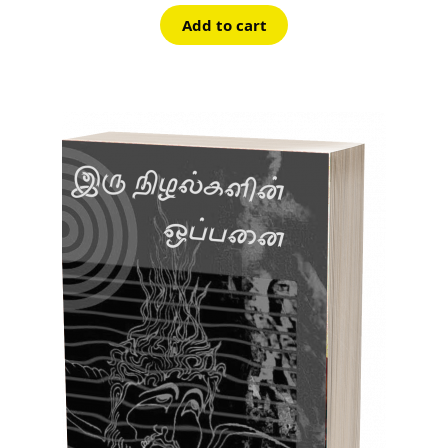
was:
is:
Add to cart
₹70.00.
₹63.00.