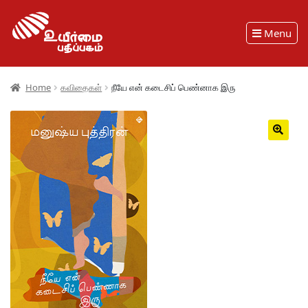
Menu
Home
கவிதைகள்
நீயே என் கடைசிப் பெண்னாக இரு