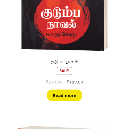
குடும்ப நாவல்
SALE!
Original
Current
₹
210.00
₹
189.00
price
price
was:
is:
Read more
₹210.00.
₹189.00.