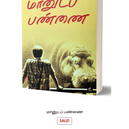
மானுடப் பண்ணை
SALE!