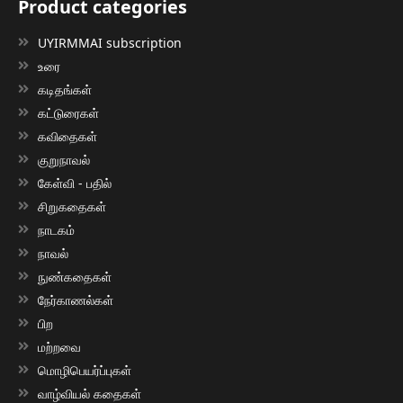
Product categories
UYIRMMAI subscription
உரை
கடிதங்கள்
கட்டுரைகள்
கவிதைகள்
குறுநாவல்
கேள்வி - பதில்
சிறுகதைகள்
நாடகம்
நாவல்
நுண்கதைகள்
நேர்காணல்கள்
பிற
மற்றவை
மொழிபெயர்ப்புகள்
வாழ்வியல் கதைகள்