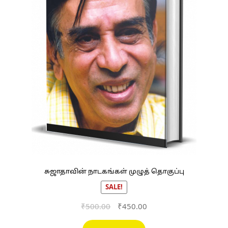
சுஜாதாவின் நாடகங்கள் முழுத் தொகுப்பு
SALE!
Original
Current
₹
500.00
₹
450.00
price
price