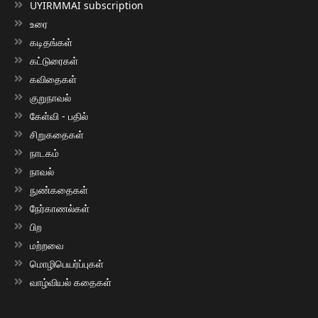
UYIRMMAI subscription
உரை
கடிதங்கள்
கட்டுரைகள்
கவிதைகள்
குறுநாவல்
கேள்வி - பதில்
சிறுகதைகள்
நாடகம்
நாவல்
நுண்கதைகள்
நேர்காணல்கள்
பிற
மற்றவை
மொழிபெயர்ப்புகள்
வாழ்வியல் கதைகள்