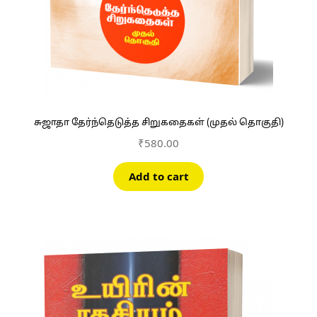
சுஜாதா தேர்ந்தெடுத்த சிறுகதைகள் (முதல் தொகுதி)
₹
580.00
Add to cart