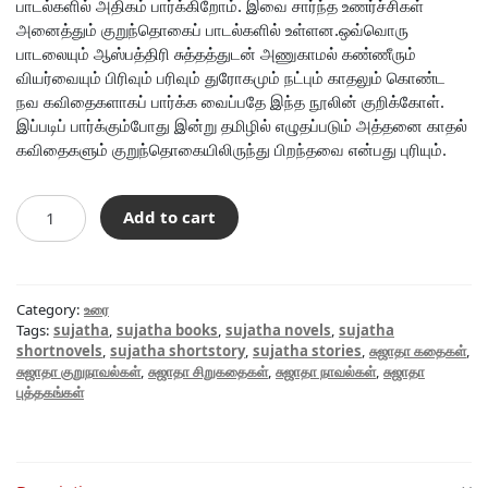
பாடல்களில் அதிகம் பார்க்கிறோம். இவை சார்ந்த உணர்ச்சிகள்
அனைத்தும் குறுந்தொகைப் பாடல்களில் உள்ளன.ஒவ்வொரு
பாடலையும் ஆஸ்பத்திரி சுத்தத்துடன் அணுகாமல் கண்ணீரும்
வியர்வையும் பிரிவும் பரிவும் துரோகமும் நட்பும் காதலும் கொண்ட
நவ கவிதைகளாகப் பார்க்க வைப்பதே இந்த நூலின் குறிக்கோள்.
இப்படிப் பார்க்கும்போது இன்று தமிழில் எழுதப்படும் அத்தனை காதல்
கவிதைகளும் குறுந்தொகையிலிருந்து பிறந்தவை என்பது புரியும்.
401
Add to cart
காதல்
கவிதைகள்
(குறுந்தொகை
ஓர்
Category:
உரை
எளிய
Tags:
sujatha
,
sujatha books
,
sujatha novels
,
sujatha
அறிமுகம்)
shortnovels
,
sujatha shortstory
,
sujatha stories
,
சுஜாதா கதைகள்
,
சுஜாதா குறுநாவல்கள்
,
சுஜாதா சிறுகதைகள்
,
சுஜாதா நாவல்கள்
,
சுஜாதா
quantity
புத்தகங்கள்