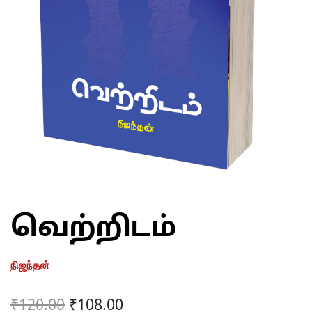
வெற்றிடம்
நிஜந்தன்
Original
Current
₹
120.00
₹
108.00