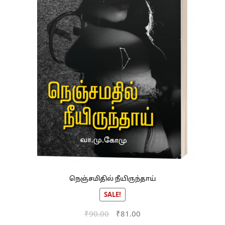
நெஞ்சமிதில் நீயிருந்தாய்
SALE!
Original
Current
₹
90.00
₹
81.00
price
price