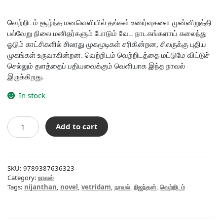
price
price
was:
is:
வெற்றிடம் சூழ்ந்த மனவெளியில் தங்கள் உணர்வுகளை முன்னிறுத்தி
பல்வேறு நிலை மனிதர்களும் போடும் வேட நாடகங்களாய் கலைந்து
₹120.00.
₹108.00.
ஓடும் காட்சிகளில் சிலரது முகமூடிகள் சரிகின்றன, சிலருக்கு புதிய
முகங்கள் உருவாகின்றன. வெற்றிடம் வெற்றிடத்தை மட்டுமே விட்டுச்
செல்லும் தளத்தைப் பதியவைக்கும் வெளியாக இந்த நாவல்
இருக்கிறது.
In stock
வெற்றிடம்
Add to cart
quantity
SKU:
9789387636323
Category:
நாவல்
Tags:
nijanthan
,
novel
,
vetridam
,
நாவல்
,
நிஜந்தன்
,
வெற்றிடம்