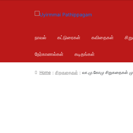
நாவல்
கட்டுரைகள்
கவிதைகள்
சிற
நேர்காணல்கள்
கடிதங்கள்
Home
சிறுகதைகள்
வா.மு.கோமு சிறுகதைகள் ம