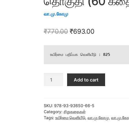
தொகுதி (60 கத
வா.மு.கோமு
Original
Current
₹
770.00
₹
693.00
price
price
was:
is:
உயிர்மை பதிப்பக வெளியீடு : 
825
₹770.00.
₹693.00.
வா.மு.கோமு
Add to cart
சிறுகதைகள்
முதல்
தொகுதி
(60
SKU:
978-93-93650-66-5
கதைகள்)
Category:
சிறுகதைகள்
Tags:
உயிர்மை வெளியீடு
,
வா.மு.கோமு
,
வா.மு.கோ
quantity