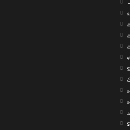
U
க
க
க
க
ச
ந
ந
ந