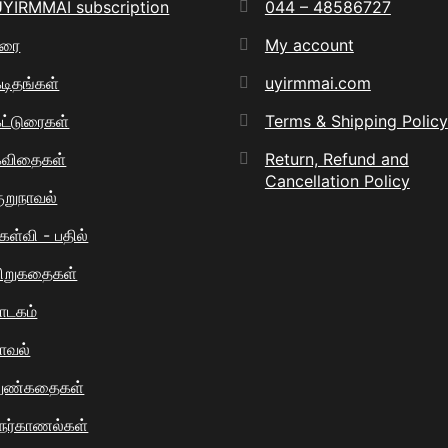
YIRMMAI subscription
044 – 48586727
உரை
My account
டிதங்கள்
uyirmmai.com
ட்டுரைகள்
Terms & Shipping Policy
கவிதைகள்
Return, Refund and
Cancellation Policy
ுறுநாவல்
ேள்வி - பதில்
ிறுகதைகள்
ாடகம்
ாவல்
நுண்கதைகள்
ேர்காணல்கள்