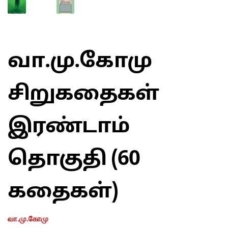
வா.மு.கோமு
சிறுகதைகள்
இரண்டாம்
தொகுதி (60
கதைகள்)
வா.மு.கோமு