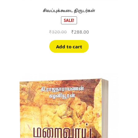
சிவப்புக்கூடை திருடர்கள்
SALE!
Original
Current
₹
320.00
₹
288.00
price
price
was:
is:
Add to cart
₹320.00.
₹288.00.