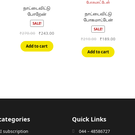
நாட்டைவிட்டு
நாட்டைவிட்டு
போறேன்
போகமாட்டேன்
SALE!
SALE!
Original
Current
₹
270.00
₹
243.00
price
price
Original
Current
₹
210.00
₹
189.00
was:
is:
price
price
Add to cart
₹270.00.
₹243.00.
was:
is:
Add to cart
₹210.00.
₹189.00.
categories
Quick Links
 subscription
044 – 48586727