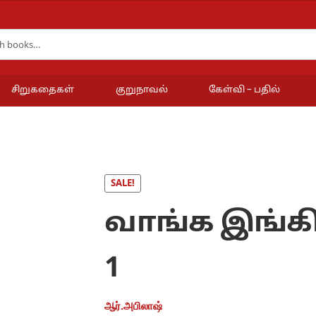
சிறுகதைகள்
குறுநாவல்
கேள்வி – பதில்
SALE!
வாங்க இங்க
1
ஆர்.அபிலாஷ்