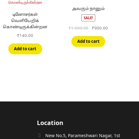
அவரும் நானும்
டினோசர்கள்
SALE!
வெளியேறிக்
கொண்டிருக்கின்றன
Original
Current
₹
1,000.00
₹
900.00
price
price
₹
140.00
was:
is:
Add to cart
₹1,000.00.
₹900.00.
Add to cart
Location
New No.5, Parameshwari Nagar, 1st