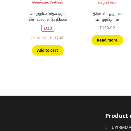
காற்றில் மிதக்கும்
திராவிடத்தால்
சொல்லாத சேதிகள்
வாழ்ந்தோம்
₹
160.00
SALE!
Original
Current
₹
130.00
₹
117.00
Read more
price
price
was:
is:
Add to cart
₹130.00.
₹117.00.
Product 
UYIRMMAI