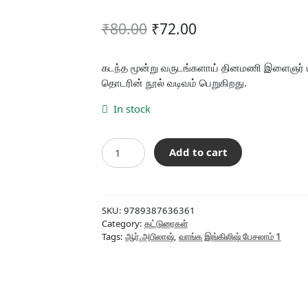
Original
Current
₹
80.00
₹
72.00
price
price
was:
is:
கடந்த மூன்று வருடங்களாய் தினமணி இளைஞர் ம
தொடரின் நூல் வடிவம் பெறுகிறது.
₹80.00.
₹72.00.
In stock
வாங்க
Add to cart
இங்கிலிஷ்
பேசலாம்
1
quantity
SKU:
9789387636361
Category:
கட்டுரைகள்
Tags:
ஆர்.அபிலாஷ்
,
வாங்க இங்கிலிஷ் பேசலாம் 1