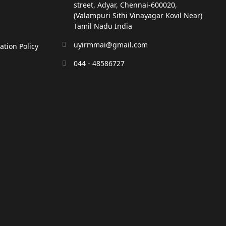
street, Adyar, Chennai-600020,
(Valampuri Sithi Vinayagar Kovil Near)
Tamil Nadu India
uyirmmai@gmail.com
tion Policy
044 - 48586727