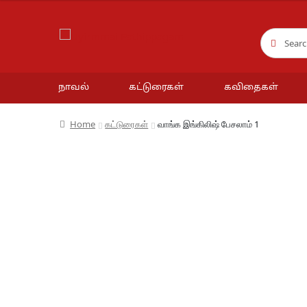
Search
Search
for:
நாவல்
கட்டுரைகள்
கவிதைகள்
Home
கட்டுரைகள்
வாங்க இங்கிலிஷ் பேசலாம் 1