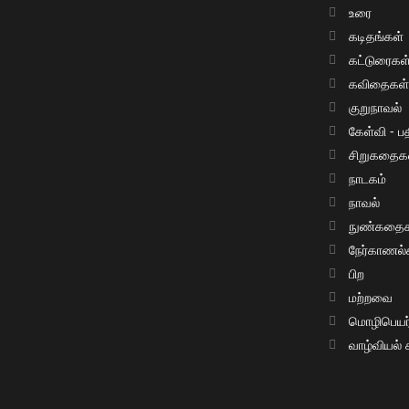
உரை
கடிதங்கள்
கட்டுரைகள
கவிதைகள
குறுநாவல்
கேள்வி - பத
சிறுகதைக
நாடகம்
நாவல்
நுண்கதைக
நேர்காணல்
பிற
மற்றவை
மொழிபெயர்ப
வாழ்வியல்