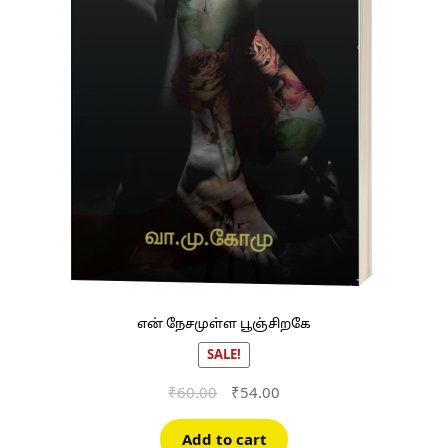
என் நேசமுள்ள பூஞ்சிறகே
SALE!
Original
Current
₹
60.00
₹
54.00
price
price
was:
is:
Add to cart