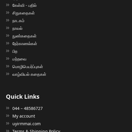
கேள்வி - பதில்
சிறுகதைகள்
நாடகம்
நாவல்
நுண்கதைகள்
நேர்காணல்கள்
பிற
மற்றவை
மொழிபெயர்ப்புகள்
வாழ்வியல் கதைகள்
Quick Links
044 – 48586727
My account
uyirmmai.com
Terms & Shipping Policy