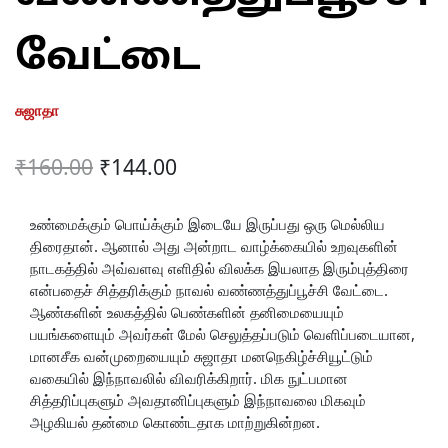
வேட்டை
சுஜாதா
Original
Current
₹
160.00
₹
144.00
price
price
was:
is:
உண்மைக்கும் பொய்க்கும் இடையே இருப்பது ஒரு மெல்லிய
திரைதான். ஆனால் அது அன்றாட வாழ்க்கையில் உறவுகளின்
₹160.00.
₹144.00.
நாடகத்தில் அவ்வளவு எளிதில் விலக்க இயலாத இரும்புத்திரை
என்பதைச் சித்தரிக்கும் நாவல் வண்ணத்துப்பூச்சி வேட்டை.
ஆண்களின் உலகத்தில் பெண்களின் தனிமையையும்
பயங்களையும் அவர்கள் மேல் செலுத்தப்படும் வெளிப்படையான,
மானசீக வன்முறையையும் சுஜாதா மனநெகிழ்ச்சியூட்டும்
வகையில் இந்நாவலில் விவரிக்கிறார். மிக நுட்பமான
சித்தரிப்புகளும் அவதானிப்புகளும் இந்நாவலை மிகவும்
அழகியல் தன்மை கொண்டதாக மாற்றுகின்றன.