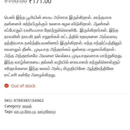
Original
Current
₹
190.00
₹
171.00
price
price
was:
is:
பெண் இந்த பூமியின் மைய அச்சாக இருக்கிறாள். காந்தமாக
தன்னைச் சுற்ற்யிருக்கும் உலகை சுழல விடுகிறாள். ஆண்கள்
₹190.00.
₹171.00.
எப்போதும் ரகசியமாக தோற்றுக்கொண்டே இருக்கிறார்கள். இந்த
நாவலின் நாயகி தன் சதுரங்கக் கட்டத்தில் உறவுகளை அவ்வளவு
தந்திரமாக நகர்த்தியவண்ணம் இருக்கிறாள். எந்த சந்தர்ப்பத்திலும்
எவராலும் தீண்ட முடியாத அந்தரங்கம் ஒன்றை பாதுகாக்கிறாள்.
அந்த அந்தரங்கமே அவளை வெல்லபடமுடியாதவளாக மாற்றுகிறது.
இந்த வாழ்க்கையை தங்கள் வழியில் கையாளக் கற்றுக்கொள்ளும்
சரிதாக்களை இந்த உலகம் அன்பு மிகுதியிலோ ஆத்திரத்திலோ
ராட்சசி என்றே அழைக்கிறது.
Out of stock
SKU:
9789385104962
Category:
நாவல்
Tags:
வா.மு.கோ.மு
,
வாமுகோமு