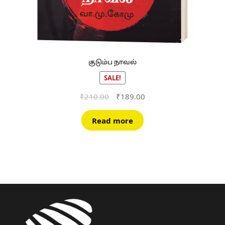
குடும்ப நாவல்
SALE!
Original
Current
₹
210.00
₹
189.00
price
price
was:
is:
Read more
₹210.00.
₹189.00.