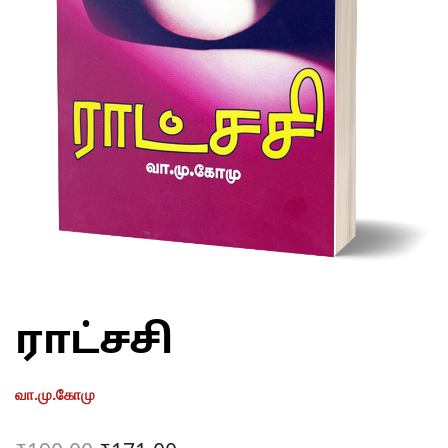
ராட்சசி
வா.மு.கோமு