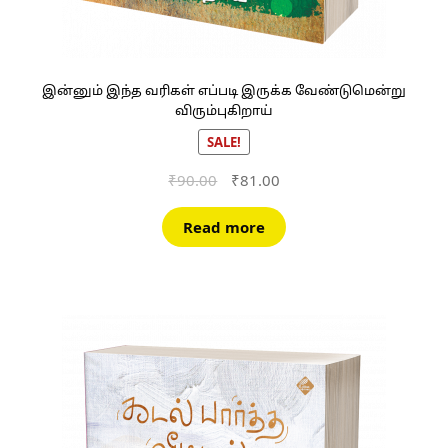
இன்னும் இந்த வரிகள் எப்படி இருக்க வேண்டுமென்று
விரும்புகிறாய்
SALE!
Original
Current
₹
90.00
₹
81.00
price
price
was:
is:
Read more
₹90.00.
₹81.00.