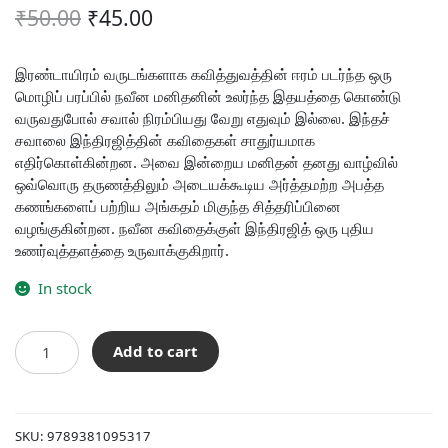
Original
Current
₹
50.00
₹
45.00
price
price
was:
is:
இரண்டாயிரம் வருடங்களாக கவித்துவத்தின் ஈரம் படர்ந்த ஒரு
மொழிப் பரப்பில் நவீன மனிதனின் உலர்ந்த இதயத்தை கொண்டு
₹50.00.
₹45.00.
வருவதுபோல் சவால் நிரம்பியது வேறு எதுவும் இல்லை. இந்தச்
சவாலை இந்திரஜித்தின் கவிதைகள் சாதுர்யமாக
எதிர்கொள்கின்றன. அவை இன்றைய மனிதன் தனது வாழ்வில்
ஒவ்வொரு தருணத்திலும் அடையக்கூடிய அர்த்தமற்ற அபத்த
கணங்களைப் பற்றிய அங்கதம் மிகுந்த சித்தரிப்பினை
வழங்குகின்றன. நவீன கவிதைக்குள் இந்திரஜித் ஒரு புதிய
உணர்வுத்தளத்தை உருவாக்குகிறார்.
In stock
ரயிலுக்காக
Add to cart
காத்திருப்பவர்கள்
quantity
SKU:
9789381095317