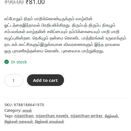
Original
Current
₹
90.00
₹
81.00
price
price
was:
is:
எப்போதும் நிறம் மாறிக்கொண்டிருக்கும் வாழ்வின்
ஓட்டத்தைஇந்நாவல் பிரதிபலிக்கிறது. திரும்பத் திரும்ப நிகழும்
₹90.00.
₹81.00.
சம்பவங்கள் வாழ்தலின் சலிப்பையும் நம்பிக்கையையும் மாறி மாறி
எழுப்புகின்றன. நெகிழும் தன்மை கொண்ட பாத்திரங்கள் உருவாக்கும்
நாடகக் காட்சிகளும்இறுக்கமான விவரணைகளும் இந்த நாவலை
ஒரு புராணீகத்தன்மை கொண்ட புனைவாக மாற்றுகிறது.
In stock
மேகமூட்டம்
Add to cart
quantity
SKU:
9788188641970
Category:
நாவல்
Tags:
nijanthan
,
nijanthan novels
,
nijanthan writer
,
நிஜந்தன்
,
நிஜந்தன் கதைகள்
,
நிஜந்தன் நாவல்கள்