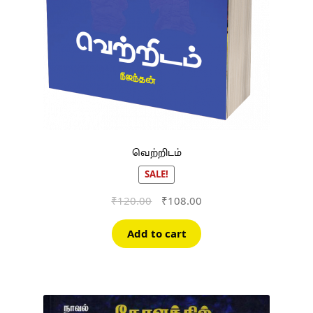
வெற்றிடம்
SALE!
Original
Current
₹
120.00
₹
108.00
price
price
was:
is:
Add to cart
₹120.00.
₹108.00.