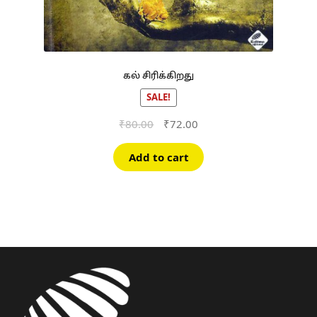
கல் சிரிக்கிறது
SALE!
Original
Current
₹
80.00
₹
72.00
price
price
was:
is:
Add to cart
₹80.00.
₹72.00.