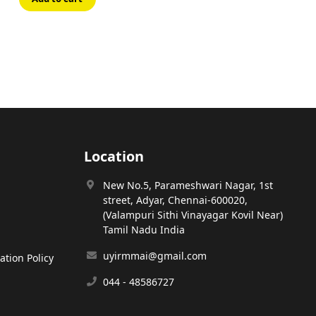
₹70.00.
₹63.00.
Location
New No.5, Parameshwari Nagar, 1st
street, Adyar, Chennai-600020,
(Valampuri Sithi Vinayagar Kovil Near)
Tamil Nadu India
uyirmmai@gmail.com
tion Policy
044 - 48586727