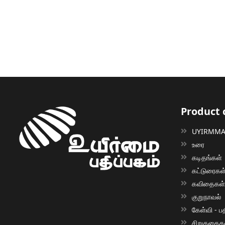
Product 
UYIRMMAI
உரை
கடிதங்கள்
கட்டுரைகள
கவிதைகள
குறுநாவல்
கேள்வி - பத
சிறுகதைக