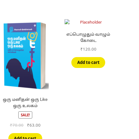
எப்பொழுதும் வாழும்
கோடை
₹
120.00
Add to cart
ஒரு மனிதன் ஒரு Like
ஒரு உலகம்
SALE!
Original
Current
₹
70.00
₹
63.00
price
price
was:
is:
Add to cart