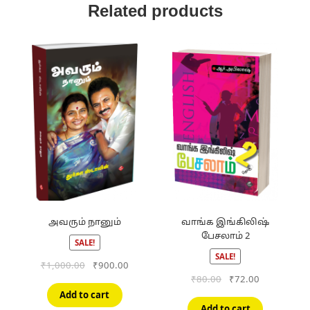
Related products
அவரும் நானும்
வாங்க இங்கிலிஷ்
பேசலாம் 2
SALE!
SALE!
Original
Current
₹
1,000.00
₹
900.00
price
price
Original
Current
₹
80.00
₹
72.00
was:
is:
price
price
Add to cart
₹1,000.00.
₹900.00.
was:
is:
Add to cart