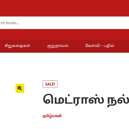
சிறுகதைகள்
குறுநாவல்
கேள்வி – பதில்
SALE!
மெட்ராஸ் நல
தமிழ்மகன்