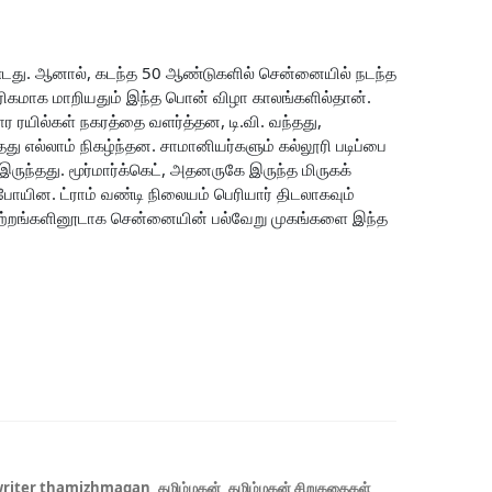
து. ஆனால், கடந்த 50 ஆண்டுகளில் சென்னையில் நடந்த
ரிகமாக மாறியதும் இந்த பொன் விழா காலங்களில்தான்.
 ரயில்கள் நகரத்தை வளர்த்தன, டி.வி. வந்தது,
து எல்லாம் நிகழ்ந்தன. சாமானியர்களும் கல்லூரி படிப்பை
 இருந்தது. மூர்மார்க்கெட், அதனருகே இருந்த மிருகக்
யின. ட்ராம் வண்டி நிலையம் பெரியார் திடலாகவும்
ாற்றங்களினூடாக சென்னையின் பல்வேறு முகங்களை இந்த
riter thamizhmagan
,
தமிழ்மகன்
,
தமிழ்மகன் சிறுகதைகள்
,