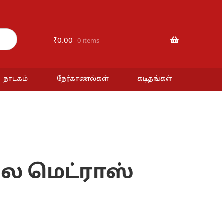
₹
0.00
0 items
நாடகம்
நேர்காணல்கள்
கடிதங்கள்
்ல மெட்ராஸ்