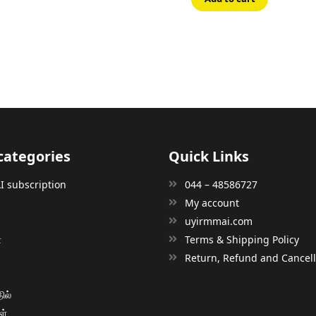
₹80.00.
₹72.00.
categories
Quick Links
 subscription
044 – 48586727
My account
uyirmmai.com
்
Terms & Shipping Policy
்
Return, Refund and Cancella
ில்
ள்