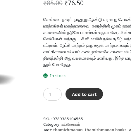
Original
Current
₹
85.00
₹
76.50
price
price
was:
is:
சென்னை நகரம் நானூறு ஆண்டு வரலாறு கொண்ட
மாற்றங்கள் மகத்தானவை. நகரத்தின் முகம் நாக
₹85.00.
₹76.50.
சாலைகளின் நடுவே பாலங்கள் உருவாகின, மின்சார
செல்போன் வந்தது… சினிமாவில் நல்ல தமிழ் வந்த
எட்டினர். ஆட்சி மாற்றம் ஒரு சமூக மாற்றமாகவும்
காட்சிசாலை எல்லாம் கண்முன்னாலே காணாமல் போ
தினந்தந்தி அலுவலகமாகவும் மாறியது. இந்த ம
நூல் பேசுகிறது.
In stock
மெட்ராஸ்
Add to cart
நல்ல
மெட்ராஸ்
quantity
SKU:
9789385104565
Category:
கட்டுரைகள்
Tags:
thamizhmagan
,
thamizhmagan books
,
w