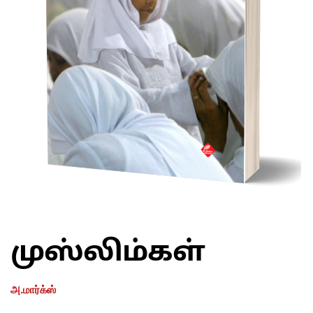
முஸ்லிம்கள்
அ.மார்க்ஸ்