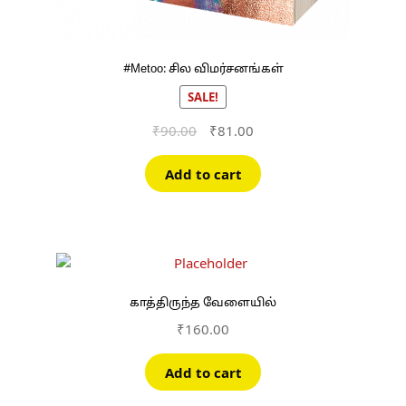
#Metoo: சில விமர்சனங்கள்
SALE!
Original
Current
₹
90.00
₹
81.00
price
price
was:
is:
Add to cart
₹90.00.
₹81.00.
காத்திருந்த வேளையில்
₹
160.00
Add to cart