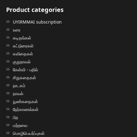
Product categories
UYIRMMAI subscription
உரை
கடிதங்கள்
கட்டுரைகள்
கவிதைகள்
குறுநாவல்
கேள்வி - பதில்
சிறுகதைகள்
நாடகம்
நாவல்
நுண்கதைகள்
நேர்காணல்கள்
பிற
மற்றவை
மொழிபெயர்ப்புகள்