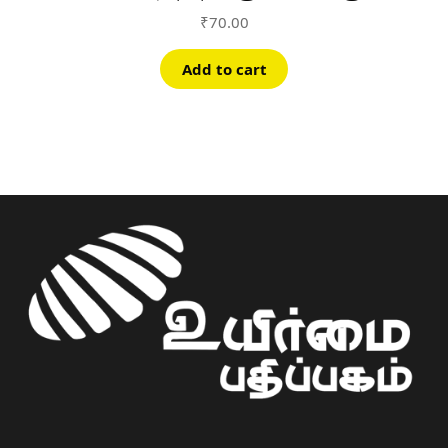
₹
70.00
Add to cart