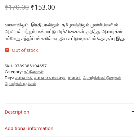
Original
Current
₹
170.00
₹
153.00
price
price
was:
is:
உலகளவிலும் இந்தியாவிலும் தமிழகத்திலும் முஸ்லிம்களின்
அரசியல் மற்றும் பண்பாட்டு பிரச்சினைகள் குறித்து அ.மார்க்ஸ்
₹170.00.
₹153.00.
பல்வேறு சந்தர்ப்பங்களில் எழுதிய கட்டுரைகளின் தொகுப்பு இது.
Out of stock
SKU:
9789385104657
Category:
கட்டுரைகள்
Tags:
a.marks
,
a.marxs essays
,
marxs
,
அ.மார்க்ஸ் கட்டுரைகள்
,
அ.மார்க்ஸ் நூல்கள்
Description
Additional information