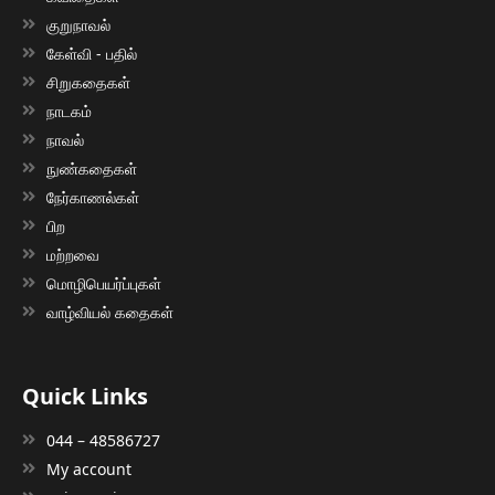
குறுநாவல்
கேள்வி - பதில்
சிறுகதைகள்
நாடகம்
நாவல்
நுண்கதைகள்
நேர்காணல்கள்
பிற
மற்றவை
மொழிபெயர்ப்புகள்
வாழ்வியல் கதைகள்
Quick Links
044 – 48586727
My account