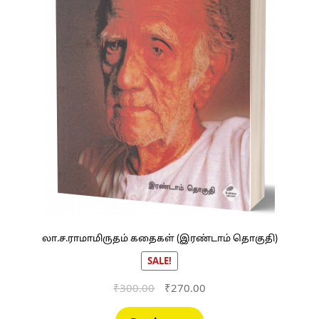
லா.ச.ராமாமிருதம் கதைகள் (இரண்டாம் தொகுதி)
SALE!
Original
Current
₹
300.00
₹
270.00
price
price
was:
is: