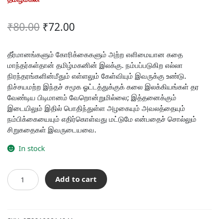
Original
Current
₹
80.00
₹
72.00
price
price
was:
is:
தீர்மானங்களும் கோரிக்கைகளும் அற்ற எளிமையான கதை
மாந்தர்கள்தான் தமிழ்மகனின் இலக்கு. நம்பப்படுகிற எல்லா
₹80.00.
₹72.00.
நிரந்தரங்களின்மீதும் எள்ளலும் கேள்வியும் இவருக்கு உண்டு.
நிச்சயமற்ற இந்தச் சமூக ஓட்டத்துக்குக் கலை இலக்கியங்கள் தர
வேண்டிய பிடிமானம் வேறொன்றுமில்லை; இத்தனைக்கும்
இடையிலும் இதில் பொதிந்துள்ள அழகையும் அவலத்தையும்
நம்பிக்கையையும் எதிர்கொள்வது மட்டுமே என்பதைச் சொல்லும்
சிறுகதைகள் இவருடையவை.
In stock
மீன்மலர்
Add to cart
quantity