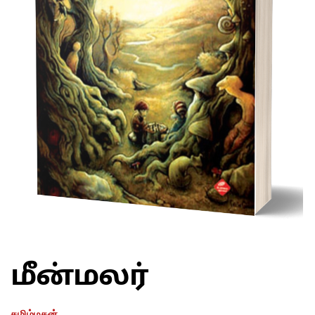
மீன்மலர்
தமிழ்மகன்