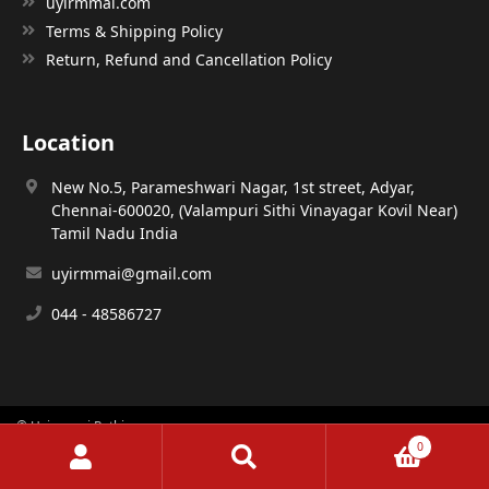
uyirmmai.com
Terms & Shipping Policy
Return, Refund and Cancellation Policy
Location
New No.5, Parameshwari Nagar, 1st street, Adyar,
Chennai-600020, (Valampuri Sithi Vinayagar Kovil Near)
Tamil Nadu India
uyirmmai@gmail.com
044 - 48586727
© Uyirmmai Pathippagam
0
Search
Search
designed & developed by
Ajay Mugilarasan
for: