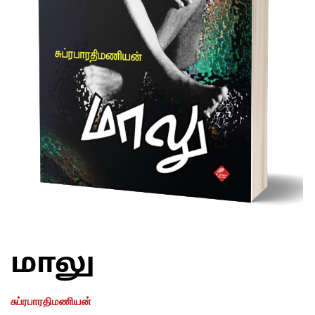
மாலு
சுப்ரபாரதிமணியன்