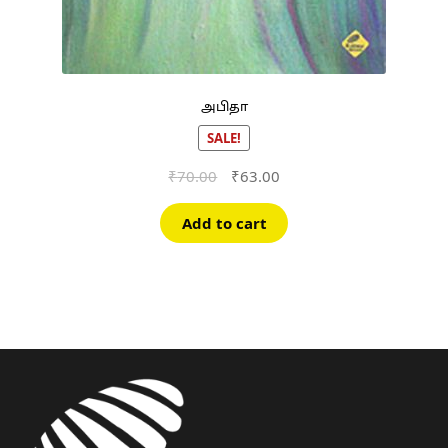
அபிதா
SALE!
Original
Current
₹
70.00
₹
63.00
price
price
was:
is:
Add to cart
₹70.00.
₹63.00.