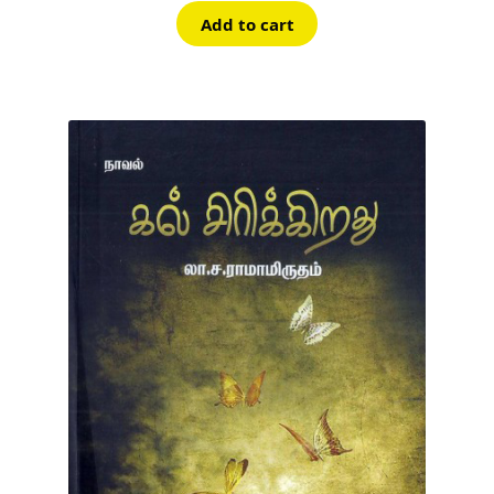
was:
is:
Add to cart
₹60.00.
₹54.00.