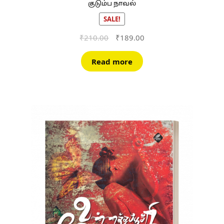
குடும்ப நாவல்
SALE!
Original
Current
₹
210.00
₹
189.00
price
price
was:
is:
Read more
₹210.00.
₹189.00.