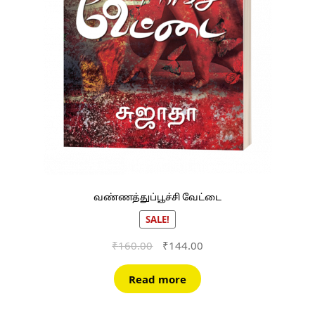
வண்ணத்துப்பூச்சி வேட்டை
SALE!
Original
Current
₹
160.00
₹
144.00
price
price
was:
is:
Read more
₹160.00.
₹144.00.