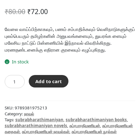
Original
Current
₹
80.00
₹
72.00
price
price
was:
is:
வேலை வாய்ப்பிற்காகவும், பணம் சம்பாதிக்கவும் வெளிநாடுகளுக்குப்
புலம்பெயரும் தமிழர்களின் அனுபவங்களையும், துயரங்க ளையும்
₹80.00.
₹72.00.
மலேசிய நாட்டுப் பின்னணியில் இந்நாவல் விவரிக்கிறது.
மரணதண்டனைக்கு எதிரான குரலையும் எழுப்புகிறது.
In stock
மாலு
Add to cart
quantity
SKU:
9789381975213
Category:
நாவல்
Tags:
subrabharathimaniyan
,
subrabharathimaniyan books
,
subrabharathimaniyan novels
,
சுப்ரபாரதிமணியன்
,
சுப்ரபாரதிமணியன்
கதைகள்
,
சுப்ரபாரதிமணியன் நாவல்கள்
,
சுப்ரபாரதிமணியன் நூல்கள்